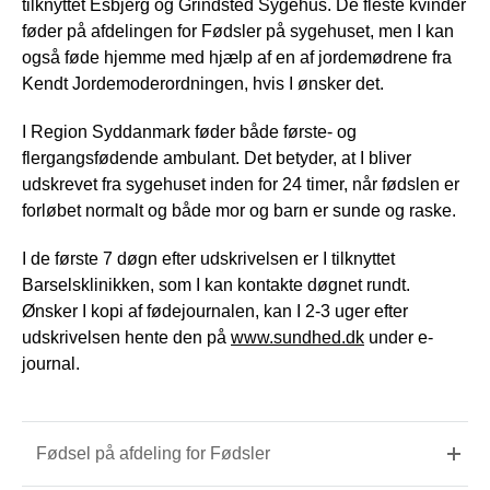
tilknyttet Esbjerg og Grindsted Sygehus. De fleste kvinder
føder på afdelingen for Fødsler på sygehuset, men I kan
også føde hjemme med hjælp af en af jordemødrene fra
Kendt Jordemoderordningen, hvis I ønsker det.
I Region Syddanmark føder både første- og
flergangsfødende ambulant. Det betyder, at I bliver
udskrevet fra sygehuset inden for 24 timer, når fødslen er
forløbet normalt og både mor og barn er sunde og raske.
I de første 7 døgn efter udskrivelsen er I tilknyttet
Barselsklinikken, som I kan kontakte døgnet rundt.
Ønsker I kopi af fødejournalen, kan I 2-3 uger efter
udskrivelsen hente den på
www.sundhed.dk
under e-
journal.
Fødsel på afdeling for Fødsler