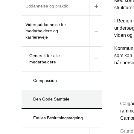
Med komm
Uddannelse og praktik
strukture
I Region 
Videreuddannelse for
undersøge
medarbejdere og
viden og 
karriereveje
Kommunik
som kan b
Generelt for alle
medarbejdere
når perso
Compassion
Hvad
Den Gode Samtale
Calgar
rammen
Fælles Beslutningstagning
Cambri
Grundp