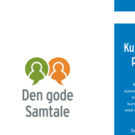
Ku
K
kommu
t
kur
med d
Se