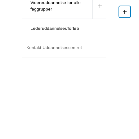
Videreuddannelse for alle
faggrupper
O
Læs m
T
Lederuddannelser/forløb
H
CCG gi
færdig
Kontakt Uddannelsescentret
samtal