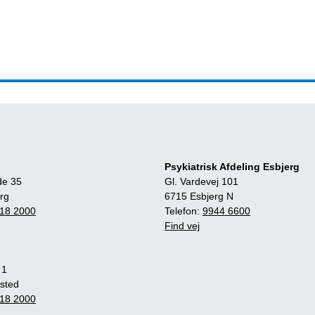
Psykiatrisk Afdeling Esbjerg
de 35
Gl. Vardevej 101
rg
6715 Esbjerg N
18 2000
Telefon:
9944 6600
Find vej
 1
sted
18 2000