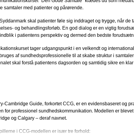
unikationskurset "Den Gode Samtale" klædes du som medarbej
re samtaler med patienter og pårørende.
Syddanmark skal patienter føle sig inddraget og trygge, når de
lses- og behandlingsforløb. En god dialog er en vigtig forudsæt
indblik i patientens perspektiv og dermed den bedste forudsætn
ationskurset tager udgangspunkt i en velkendt og internation
ruges af sundhedsprofessionelle til at skabe struktur i samtaler 
nalet skal forstå patientens dagsorden og samtidig sikre en klar 
 er Calgary-Cambridge Guide?
y-Cambridge Guide, forkortet CCG, er en evidensbaseret og p
 for professionel sundhedskommunikation. Modellen er blevet ti
dge og Calgary – deraf navnet.
illerne i CCG-modellen er især tre forhold: