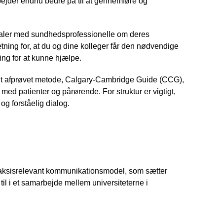
der endnu bedre på til at gennemføre og
 taler med sundhedsprofessionelle om deres
ning for, at du og dine kolleger får den nødvendige
ing for at kunne hjælpe.
alt afprøvet metode, Calgary-Cambridge Guide (CCG),
med patienter og pårørende. For struktur er vigtigt,
og forståelig dialog.
raksisrelevant kommunikationsmodel, som sætter
l i et samarbejde mellem universiteterne i