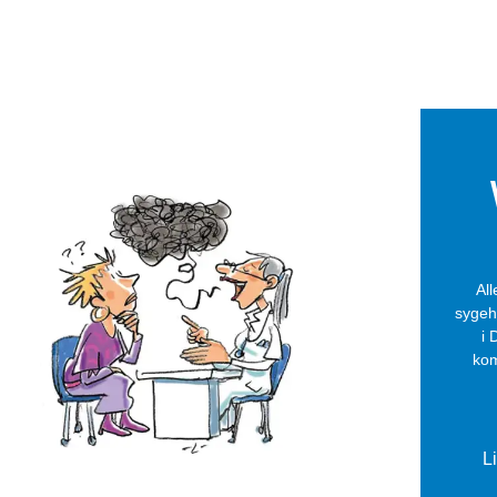
pbygge og vedligeholde en samarbejdende relation
ere
ydeliggøre formålet med samtalen
ave en klar struktur for samtalens forløb
ver os både et overblik over samtalens faser og indhold, samt
heder, der kan hjælpe sundhedsprofessionelle til, sammen med pat
en.
Al
sygeh
i 
kom
L