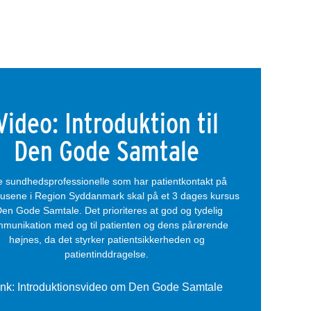
idig med at den anviser kommunikative
ienten, at nå målet for de forskellige faser i
Video: Introduktion til
Den Gode Samtale
le sundhedsprofessionelle som har patientkontakt på
usene i Region Syddanmark skal på et 3 dages kursus
Den Gode Samtale. Det prioriteres at god og tydelig
munikation med og til patienten og dens pårørende
højnes, da det styrker patientsikkerheden og
patientinddragelse.
ink: Introduktionsvideo om Den Gode Samtale