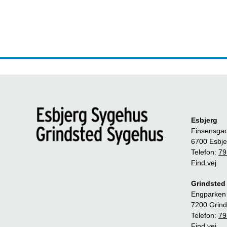
Esbjerg
Finsensga
6700 Esbje
Telefon:
79
Find vej
Grindsted
Engparken
7200 Grind
Telefon:
79
Find vej