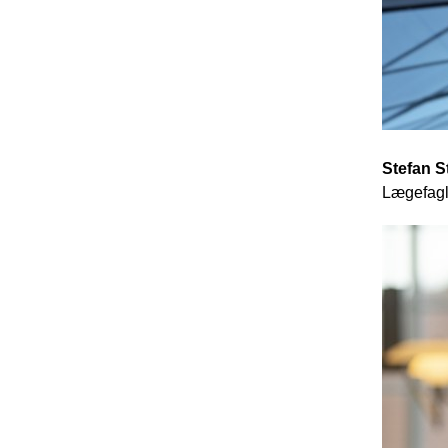
Stefan 
Lægefagl