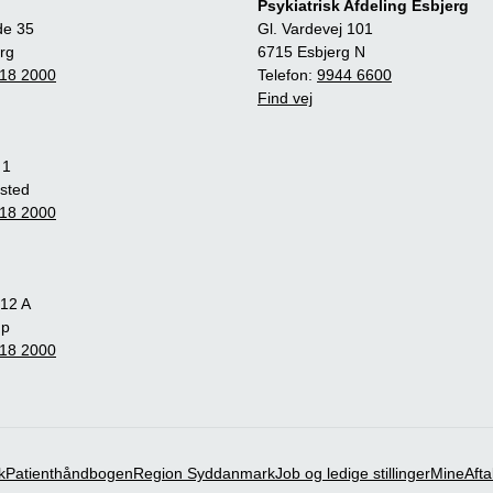
Psykiatrisk Afdeling Esbjerg
de 35
Gl. Vardevej 101
rg
6715 Esbjerg N
18 2000
Telefon:
9944 6600
Find vej
 1
sted
18 2000
12 A
up
18 2000
k
Patienthåndbogen
Region Syddanmark
Job og ledige stillinger
MineAfta