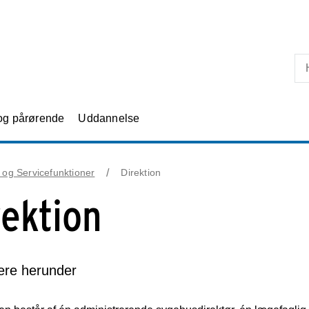
Skip til primært indhold
 og pårørende
Uddannelse
- og Servicefunktioner
Direktion
rektion
re herunder