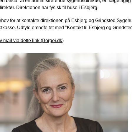
en består af én administrerende sygehusdirektør, én lægefaglig 
rektør. Direktionen har fysisk til huse i Esbjerg.
hov for at kontakte direktionen på Esbjerg og Grindsted Sygeh
kasse. Udfyld emnefeltet med "Kontakt til Esbjerg og Grindsted
v mail via dette link (Borger.dk)