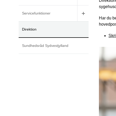
Direktion
sygehusdi
Servicefunktioner
Har du be
hovedpost
Direktion
Skri
Sundhedsråd Sydvestjylland