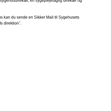
sygehusdirektør, én sygeplejefaglig direktør og
us kan du sende en Sikker Mail til Sygehusets
s direktion".