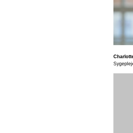
Charlot
Sygepleje