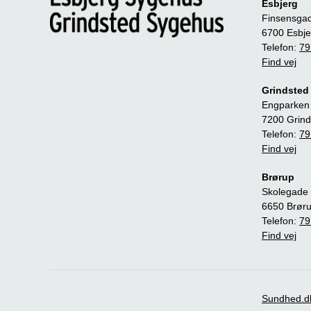
Esbjerg
Finsensga
6700 Esbje
Telefon:
79
Find vej
Grindsted
Engparken
7200 Grind
Telefon:
79
Find vej
Brørup
Skolegade 
6650 Brør
Telefon:
79
Find vej
Sundhed.d