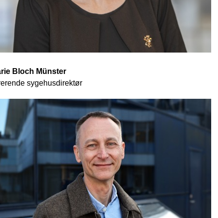
rie Bloch Münster
rerende sygehusdirektør