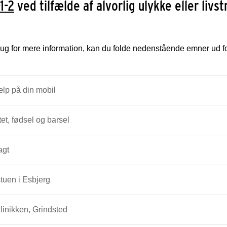
-1-2
ved tilfælde af alvorlig ulykke eller liv
ug for mere information, kan du folde nedenstående emner ud for
lp på din mobil
tet, fødsel og barsel
agt
tuen i Esbjerg
inikken, Grindsted