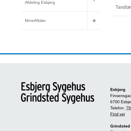
Afdeling Esbjerg
Tandlæ
MineAftaler
Esbjerg
Finsensga
6700 Esbje
Telefon:
79
Find vej
Grindsted