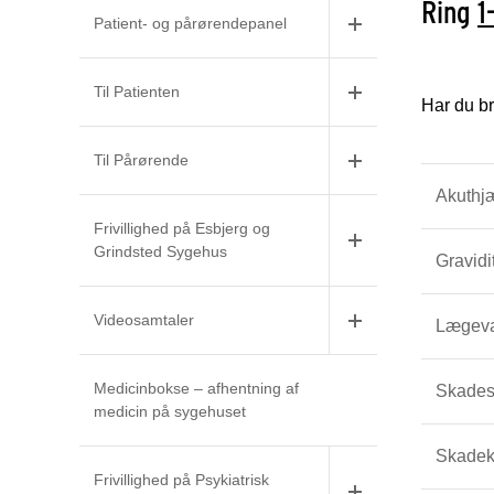
Ring
1
Patient- og pårørendepanel
Til Patienten
Har du br
Til Pårørende
Akuthjæ
Frivillighed på Esbjerg og
Grindsted Sygehus
Gravidi
Videosamtaler
Lægev
Medicinbokse – afhentning af
Skades
medicin på sygehuset
Skadekl
Frivillighed på Psykiatrisk