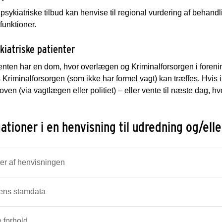
psykiatriske tilbud kan henvise til regional vurdering af behan
funktioner.
kiatriske patienter
ienten har en dom, hvor overlægen og Kriminalforsorgen i fore
s Kriminalforsorgen (som ikke har formel vagt) kan træffes. Hvi
loven (via vagtlægen eller politiet) – eller vente til næste dag, h
ationer i en henvisning til udredning og/ell
er af henvisningen
tens stamdata
 forhold