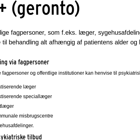
+ (geronto)
lige fagpersoner, som f.eks. læger, sygehusafdel
 til behandling alt afhængig af patientens alder og
ing via fagpersoner
fagpersoner og offentlige institutioner kan henvise til psykiatri
ktiserende læger
ktiserende speciallæger
tlæger
munale misbrugscentre
ehusafdelinger.
ykiatriske tilbud