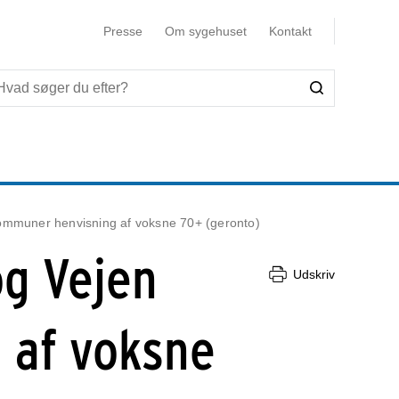
Presse
Om sygehuset
Kontakt
ommuner henvisning af voksne 70+ (geronto)
og Vejen
Udskriv
 af voksne