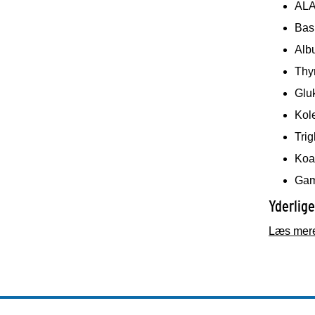
AL
Basi
Alb
Thy
Glu
Kol
Trig
Koag
Gam
Yderlige
Læs mere 