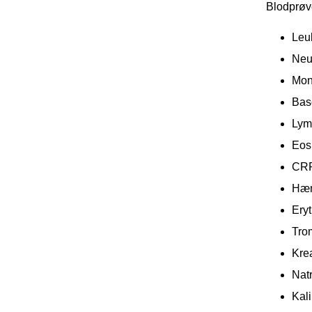
Blodprøv
Leu
Neut
Mon
Baso
Lym
Eosi
CR
Hæm
Ery
Tro
Krea
Nat
Kal