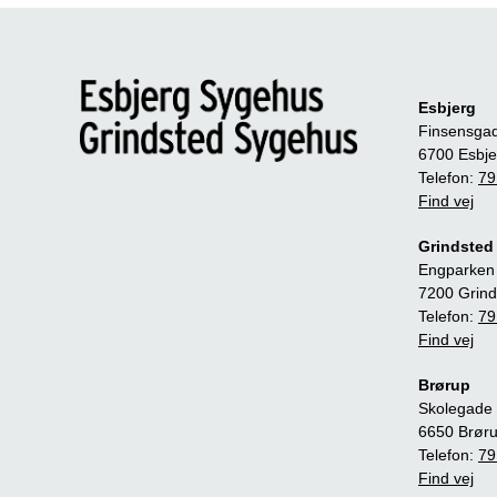
Esbjerg
Finsensga
6700 Esbje
Telefon:
79
Find vej
Grindsted
Engparken
7200 Grind
Telefon:
79
Find vej
Brørup
Skolegade 
6650 Brør
Telefon:
79
Find vej