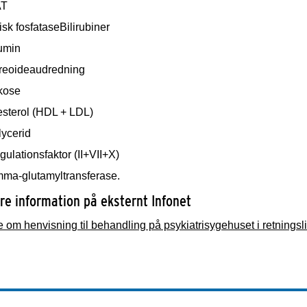
AT
sk fosfataseBilirubiner
umin
reoideaudredning
kose
esterol (HDL + LDL)
lycerid
ulationsfaktor (II+VII+X)
ma-glutamyltransferase.
re information på eksternt Infonet
om henvisning til behandling på psykiatrisygehuset i retningsli