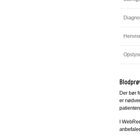
Diagno
Henvisn
Opslys
Blodprø
Der bør f
er nødven
patienten
I WebReq 
anbefaled