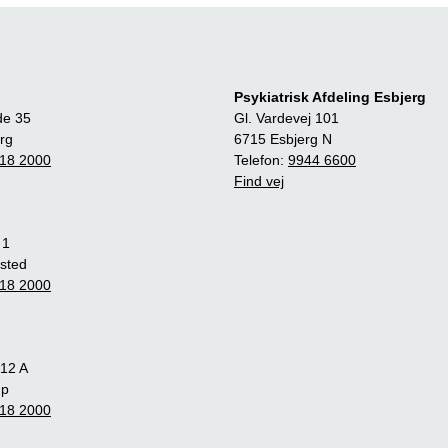
Psykiatrisk Afdeling Esbjerg
de 35
Gl. Vardevej 101
rg
6715 Esbjerg N
18 2000
Telefon:
9944 6600
Find vej
 1
sted
18 2000
12 A
up
18 2000