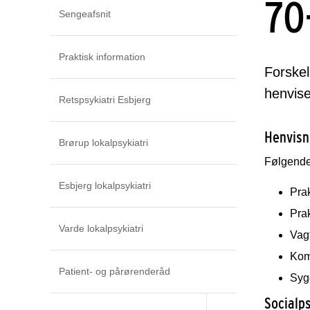
70
Sengeafsnit
Praktisk information
Forskel
henvise
Retspsykiatri Esbjerg
Henvisn
Brørup lokalpsykiatri
Følgende 
Esbjerg lokalpsykiatri
Pra
Pra
Varde lokalpsykiatri
Vag
Kom
Patient- og pårørenderåd
Syg
Socialps