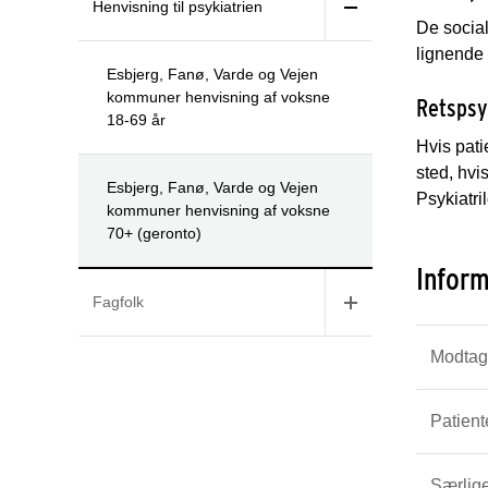
Henvisning til psykiatrien
De social
lignende 
Esbjerg, Fanø, Varde og Vejen
kommuner henvisning af voksne
Retspsy
18-69 år
Hvis pat
sted, hvi
Esbjerg, Fanø, Varde og Vejen
Psykiatri
kommuner henvisning af voksne
70+ (geronto)
Inform
Fagfolk
Modtag
Patien
Særlige