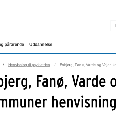
Skip til primært indhold
 og pårørende
Uddannelse
Henvisning til psykiatrien
Esbjerg, Fanø, Varde og Vejen k
bjerg, Fanø, Varde 
mmuner henvisning