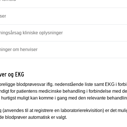
ser
ingsårsag kliniske oplysninger
ninger om henviser
ver og EKG
oreligge blodprøvesvar iflg. nedenstående liste samt EKG i forb
digt for patientens medicinske behandling i forbindelse med det
 hurtigst muligt kan komme i gang med den relevante behandlin
(anvendes til at registrere en laboratorierekvisition) er det mu
e blodprøver automatisk er valgt.