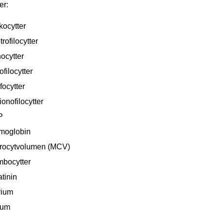
er:
kocytter
rofilocytter
ocytter
filocytter
focytter
onofilocytter
P
oglobin
trocytvolumen (MCV)
mbocytter
tinin
rium
ium