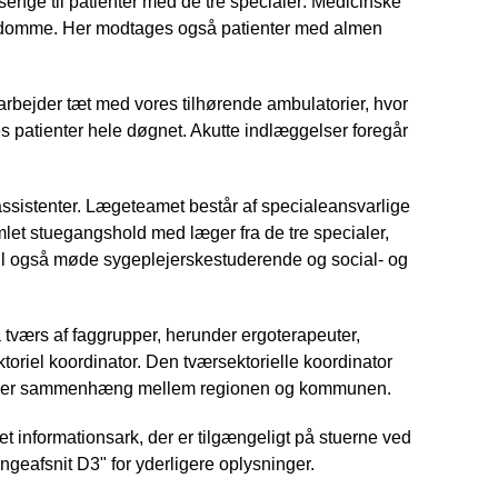
nge til patienter med de tre specialer: Medicinske
omme. Her modtages også patienter med almen
marbejder tæt med vores tilhørende ambulatorier, hvor
 patienter hele døgnet. Akutte indlæggelser foregår
ssistenter. Lægeteamet består af specialeansvarlige
let stuegangshold med læger fra de tre specialer,
vil også møde sygeplejerskestuderende og social- og
å tværs af faggrupper, herunder ergoterapeuter,
toriel koordinator. Den tværsektorielle koordinator
 skaber sammenhæng mellem regionen og kommunen.
t informationsark, der er tilgængeligt på stuerne ved
ngeafsnit D3" for yderligere oplysninger.