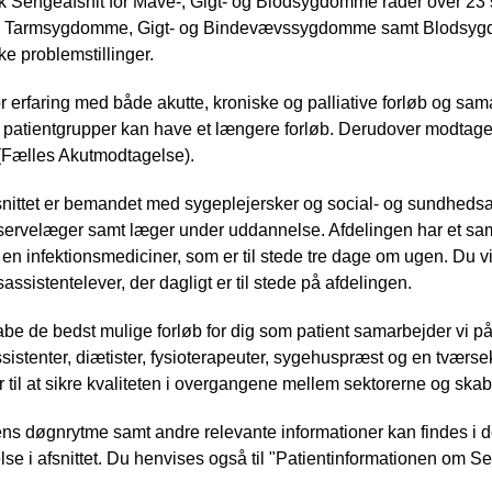
 Sengeafsnit for Mave-, Gigt- og Blodsygdomme råder over 23 se
 Tarmsygdomme, Gigt- og Bindevævssygdomme samt Blodsygd
e problemstillinger.
or erfaring med både akutte, kroniske og palliative forløb og sa
patientgrupper kan have et længere forløb. Derudover modtages
(Fælles Akutmodtagelse).
nittet er bemandet med sygeplejersker og social- og sundhedsa
servelæger samt læger under uddannelse. Afdelingen har et sam
en infektionsmediciner, som er til stede tre dage om ugen. Du 
ssistentelever, der dagligt er til stede på afdelingen.
abe de bedst mulige forløb for dig som patient samarbejder vi p
sistenter, diætister, fysioterapeuter, sygehuspræst og en tværsek
r til at sikre kvaliteten i overgangene mellem sektorerne og
ns døgnrytme samt andre relevante informationer kan findes i de
se i afsnittet. Du henvises også til "Patientinformationen om Se