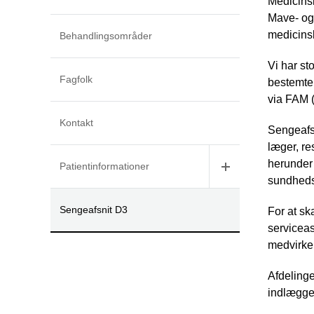
Medicinsk
Mave- og
medicinsk
Behandlingsområder
Vi har st
Fagfolk
bestemte 
via FAM 
Kontakt
Sengeafs
læger, re
herunder 
Patientinformationer
sundhedsa
Sengeafsnit D3
For at sk
serviceas
medvirke
Afdelinge
indlæggel