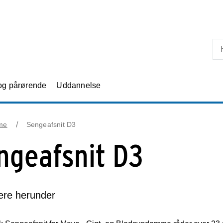
Skip til primært indhold
 og pårørende
Uddannelse
me
Sengeafsnit D3
ngeafsnit D3
re herunder