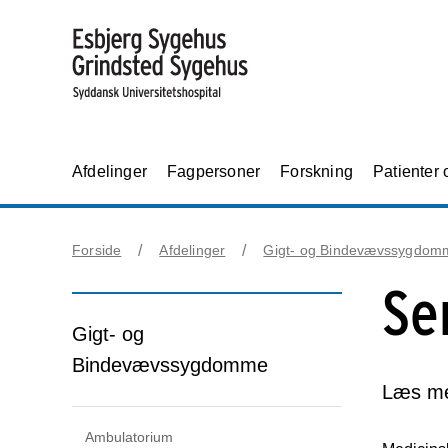
Afdelinger
Fagpersoner
Forskning
Patienter
Forside
Afdelinger
Gigt- og Bindevævssygdom
Se
Gigt- og
Bindevævssygdomme
Læs me
Ambulatorium