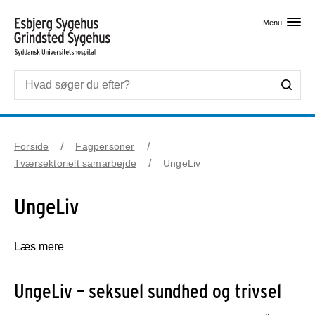
Skip til primært indhold
Menu
Forside
Fagpersoner
Tværsektorielt samarbejde
UngeLiv
UngeLiv
Læs mere
UngeLiv – seksuel sundhed og trivsel