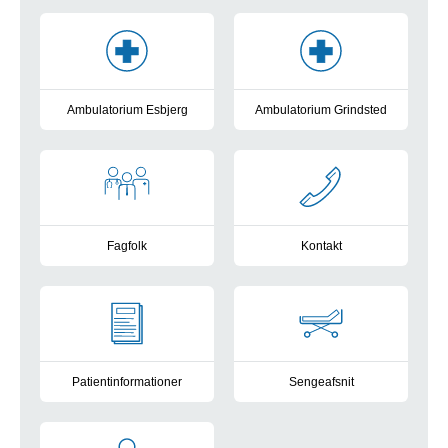
Genveje
Ambulatorium Esbjerg
Ambulatorium Grindsted
Læs mere
Læs mere
Fagfolk
Kontakt
Læs mere
Læs mere
Patientinformationer
Sengeafsnit
Læs mere
Læs mere