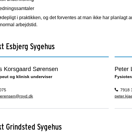
ledningssamtaler
depligt i praktikken, og det forventes at man ikke har planlagt andr
 normal arbejdstid.
t Esbjerg Sygehus
 Korsgaard Sørensen
Peter
peut og klinisk underviser
Fysioter
075
7918 
oerensen@rsyd.dk
peter.kj
kt Grindsted Sygehus