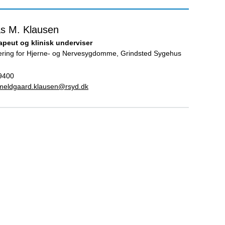
s M. Klausen
apeut og klinisk underviser
tering for Hjerne- og Nervesygdomme, Grindsted Sygehus
9400
meldgaard.klausen@rsyd.dk