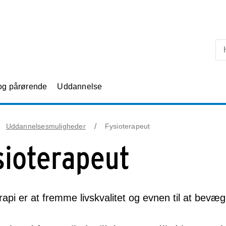
Skip til primært indhold
 og pårørende
Uddannelse
Uddannelsesmuligheder
Fysioterapeut
sioterapeut
rapi er at fremme livskvalitet og evnen til at bevæg