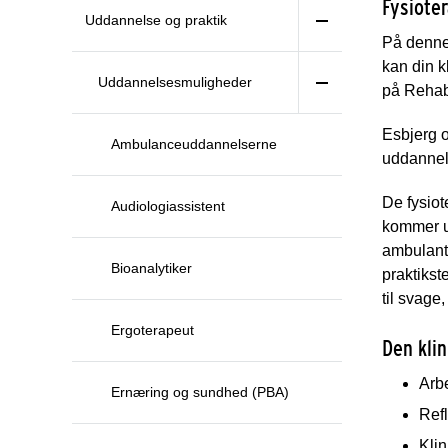
Fysioter
Uddannelse og praktik
På denne 
kan din k
Uddannelsesmuligheder
på Rehab
Esbjerg 
Ambulanceuddannelserne
uddannels
De fysio
Audiologiassistent
kommer ud
ambulante
Bioanalytiker
praktikst
til svage
Ergoterapeut
Den klin
Arb
Ernæring og sundhed (PBA)
Refl
Klin