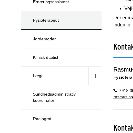
Ernæringsassistent
Vej
Der er mø
Fysioterapeut
inden for
Jordemoder
Kontak
Klinisk diætist
Rasmus
Læge
Fysiotera
7918 3
Sundhedsadministrativ
rasmus.s
koordinator
Radiograf
Konta