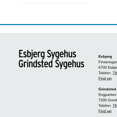
Esbjerg
Finsensga
6700 Esbje
Telefon:
79
Find vej
Grindsted
Engparken
7200 Grind
Telefon:
79
Find vej