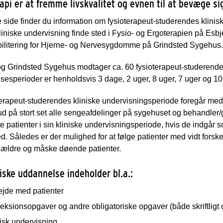
api er at fremme livskvalitet og evnen til at bevæge si
side finder du information om fysioterapeut-studerendes klinis
liniske undervisning finde sted i Fysio- og Ergoterapien på Es
ilitering for Hjerne- og Nervesygdomme på Grindsted Sygehus.
og Grindsted Sygehus modtager ca. 60 fysioterapeut-studerende
esperioder er henholdsvis 3 dage, 2 uger, 8 uger, 7 uger og 10
terapeut-studerendes kliniske undervisningsperiode foregår me
 på stort set alle sengeafdelinger på sygehuset og behandler/
 patienter i sin kliniske undervisningsperiode, hvis de indgår s
ed. Således er der mulighed for at følge patienter med vidt forskell
, ældre og måske døende patienter.
iske uddannelse indeholder bl.a.:
ejde med patienter
eksionsopgaver og andre obligatoriske opgaver (både skriftligt 
isk undervisning