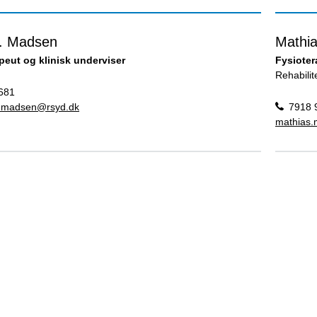
B. Madsen
Mathia
peut og klinisk underviser
Fysioter
Rehabili
681
n.madsen@rsyd.dk
7918 
mathias.