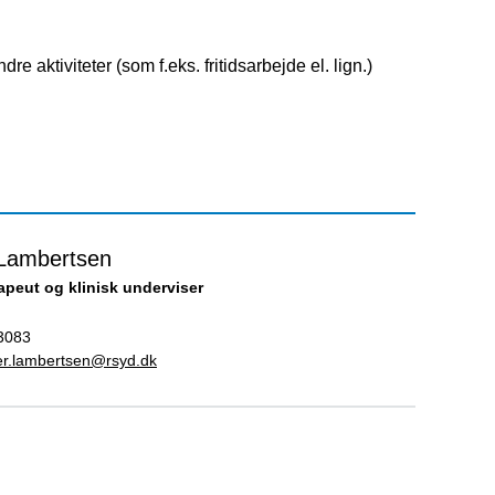
e aktiviteter (som f.eks. fritidsarbejde el. lign.)
 Lambertsen
apeut og klinisk underviser
3083
aer.lambertsen@rsyd.dk