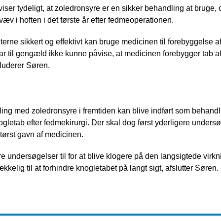
viser tydeligt, at zoledronsyre er en sikker behandling at bruge, 
evæv i hoften i det første år efter fedmeoperationen.
enterne sikkert og effektivt kan bruge medicinen til forebyggelse a
har til gengæld ikke kunne påvise, at medicinen forebygger tab
kluderer Søren.
ng med zoledronsyre i fremtiden kan blive indført som behandlin
gletab efter fedmekirurgi. Der skal dog først yderligere undersøg
størst gavn af medicinen.
re undersøgelser til for at blive klogere på den langsigtede virk
kkelig til at forhindre knogletabet på langt sigt, afslutter Søren.