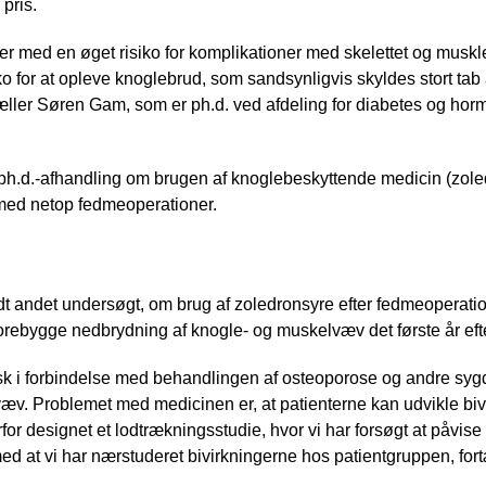
pris.
 med en øget risiko for komplikationer med skelettet og muskl
siko for at opleve knoglebrud, som sandsynligvis skyldes stort ta
tæller Søren Gam, som er ph.d. ved afdeling for diabetes og 
 ph.d.-afhandling om brugen af knoglebeskyttende medicin (zoled
 med netop fedmeoperationer.
dt andet undersøgt, om brug af zoledronsyre efter fedmeoperatio
orebygge nedbrydning af knogle- og muskelvæv det første år efte
isk i forbindelse med behandlingen af osteoporose og andre sy
evæv. Problemet med medicinen er, at patienterne kan udvikle bivi
rfor designet et lodtrækningsstudie, hvor vi har forsøgt at påvis
med at vi har nærstuderet bivirkningerne hos patientgruppen, for