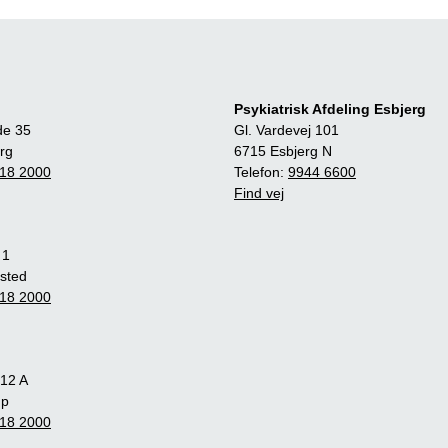
Psykiatrisk Afdeling Esbjerg
de 35
Gl. Vardevej 101
rg
6715 Esbjerg N
18 2000
Telefon:
9944 6600
Find vej
 1
sted
18 2000
12 A
up
18 2000