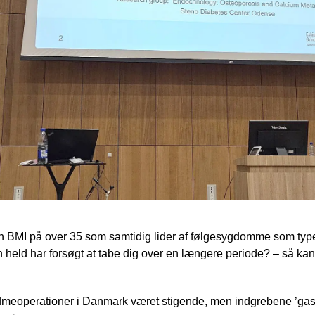
 BMI på over 35 som samtidig lider af følgesygdomme som type 
n held har forsøgt at tabe dig over en længere periode? – så k
edmeoperationer i Danmark været stigende, men indgrebene ’gastr