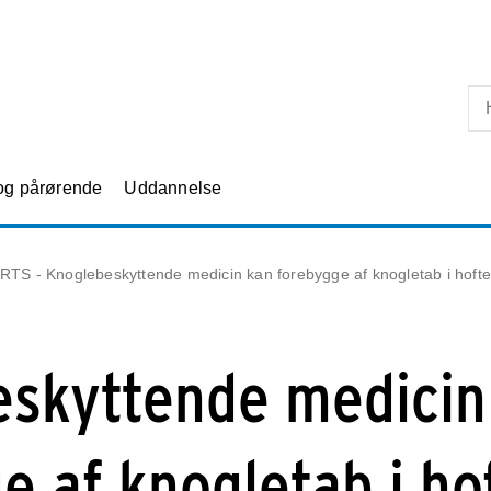
Skip til primært indhold
 og pårørende
Uddannelse
TS - Knoglebeskyttende medicin kan forebygge af knogletab i hoften
eskyttende medicin
e af knogletab i ho