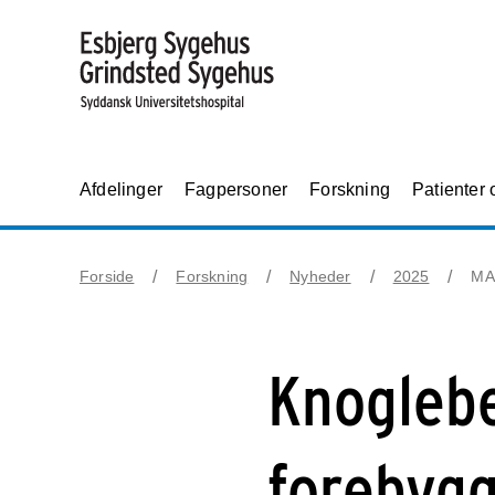
Afdelinger
Fagpersoner
Forskning
Patienter
Forside
Forskning
Nyheder
2025
MAR
Knogleb
forebygg