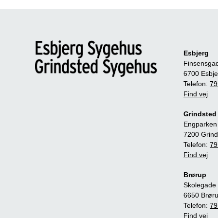
Esbjerg
Finsensga
6700 Esbje
Telefon:
79
Find vej
Grindsted
Engparken
7200 Grind
Telefon:
79
Find vej
Brørup
Skolegade 
6650 Brør
Telefon:
79
Find vej