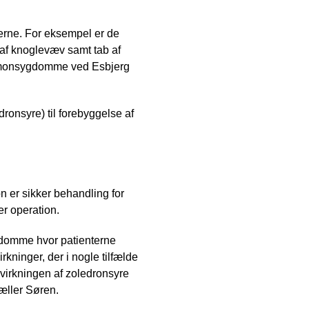
erne. For eksempel er de
b af knoglevæv samt tab af
hormonsygdomme ved Esbjerg
ronsyre) til forebyggelse af
n er sikker behandling for
r operation.
gdomme hvor patienterne
rkninger, der i nogle tilfælde
e virkningen af zoledronsyre
tæller Søren.