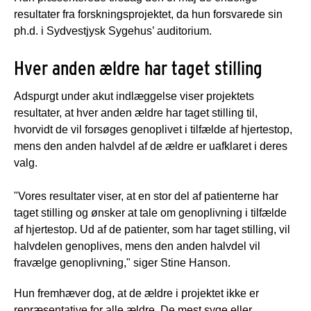
resultater fra forskningsprojektet, da hun forsvarede sin
ph.d. i Sydvestjysk Sygehus’ auditorium.
Hver anden ældre har taget stilling
Adspurgt under akut indlæggelse viser projektets
resultater, at hver anden ældre har taget stilling til,
hvorvidt de vil forsøges genoplivet i tilfælde af hjertestop,
mens den anden halvdel af de ældre er uafklaret i deres
valg.
"Vores resultater viser, at en stor del af patienterne har
taget stilling og ønsker at tale om genoplivning i tilfælde
af hjertestop. Ud af de patienter, som har taget stilling, vil
halvdelen genoplives, mens den anden halvdel vil
fravælge genoplivning," siger Stine Hanson.
Hun fremhæver dog, at de ældre i projektet ikke er
repræsentative for alle ældre. De mest syge eller