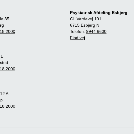
Psykiatrisk Afdeling Esbjerg
de 35
Gl. Vardevej 101
rg
6715 Esbjerg N
18 2000
Telefon:
9944 6600
Find vej
 1
sted
18 2000
12 A
up
18 2000