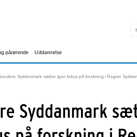
Skip til primært indhold
 og pårørende
Uddannelse
Sundere Syddanmark sætter igen fokus på forskning i Region Sydda
ere Syddanmark sæt
us på forskning i R