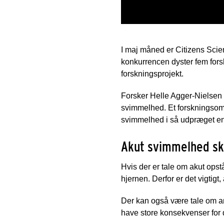
I maj måned er Citizens Scie
konkurrencen dyster fem fors
forskningsprojekt.
Forsker Helle Agger-Nielsen 
svimmelhed. Et forskningsomr
svimmelhed i så udpræget en g
Akut svimmelhed ska
Hvis der er tale om akut ops
hjernen. Derfor er det vigtig
Der kan også være tale om an
have store konsekvenser for d