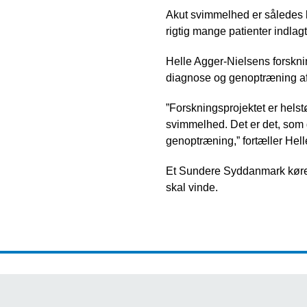
Akut svimmelhed er således ko
rigtig mange patienter indlag
Helle Agger-Nielsens forskni
diagnose og genoptræning af
”Forskningsprojektet er hels
svimmelhed. Det er det, som gø
genoptræning,” fortæller Hel
Et Sundere Syddanmark kører 
skal vinde.