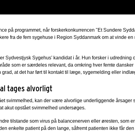
nce på programmet, når forskerkonkurrencen "Et Sundere Syddan
kere fra de fem sygehuse i Region Syddanmark om at vinde en mil
er Sydvestjysk Sygehus’ kandidat i år. Hun forsker i udredning 
åde som er særdeles relevant, da omkring hver femte dansker ha
rad, at det har ført til kontakt til læge, sygemelding eller indl
l tages alvorligt
tået svimmelhed, kan der være alvorlige underliggende årsager s
t, at akut opstået svimmelhed undersøges.
dre tilstande som virus på balancenerven eller øresten, som er
en enkelte patient på den lange, såfremt patienten ikke får den