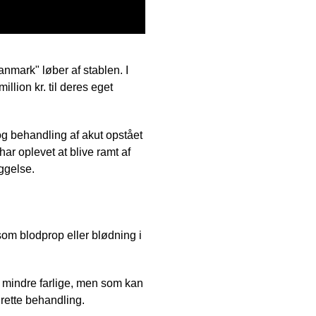
mark" løber af stablen. I
lion kr. til deres eget
og behandling af akut opstået
r oplevet at blive ramt af
æggelse.
om blodprop eller blødning i
 mindre farlige, men som kan
 rette behandling.