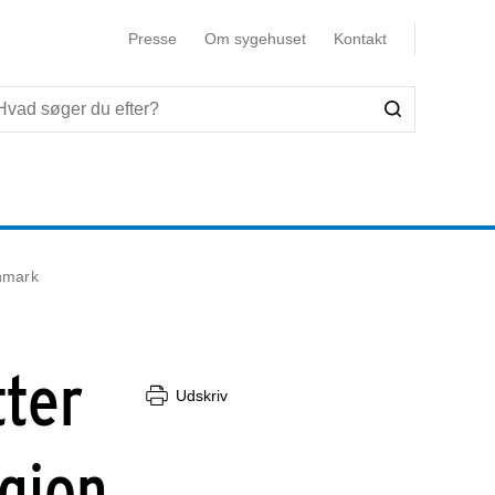
Presse
Om sygehuset
Kontakt
nmark
ter
Udskriv
egion