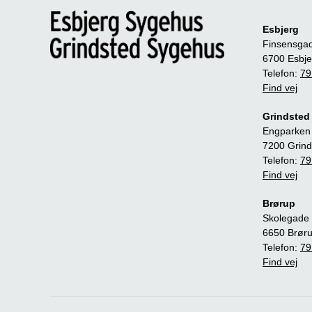
Esbjerg
Finsensga
6700 Esbje
Telefon:
79
Find vej
Grindsted
Engparken
7200 Grind
Telefon:
79
Find vej
Brørup
Skolegade 
6650 Brør
Telefon:
79
Find vej