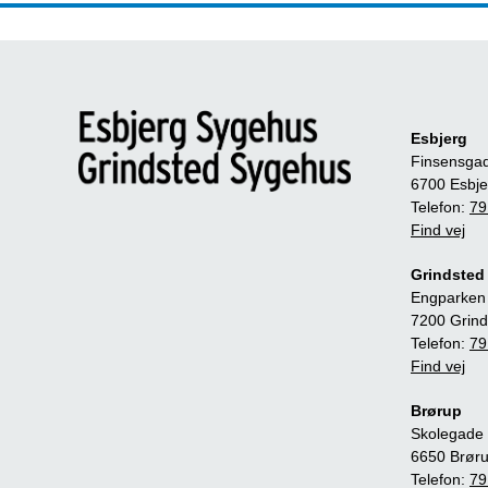
Esbjerg
Finsensga
6700 Esbje
Telefon:
79
Find vej
Grindsted
Engparken
7200 Grind
Telefon:
79
Find vej
Brørup
Skolegade 
6650 Brør
Telefon:
79