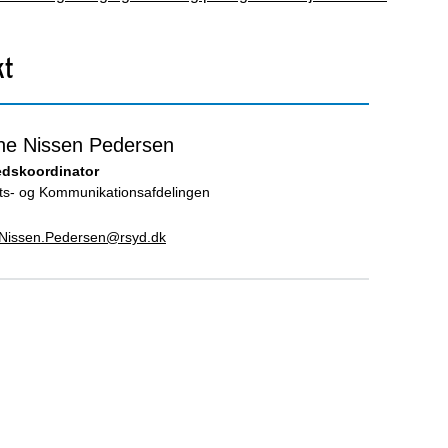
kt
ne Nissen Pedersen
hedskoordinator
ats- og Kommunikationsafdelingen
Nissen.Pedersen@rsyd.dk