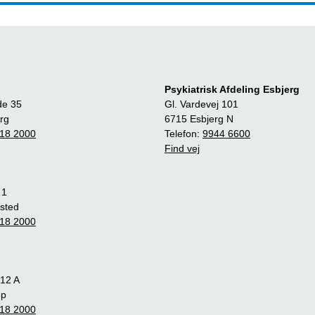
Psykiatrisk Afdeling Esbjerg
de 35
Gl. Vardevej 101
rg
6715 Esbjerg N
18 2000
Telefon:
9944 6600
Find vej
 1
sted
18 2000
12 A
up
18 2000