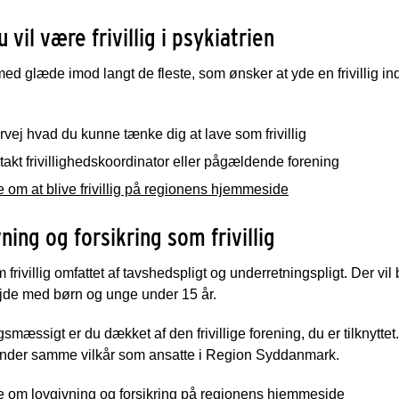
 vil være frivillig i psykiatrien
med glæde imod langt de fleste, som ønsker at yde en frivillig inds
:
vej hvad du kunne tænke dig at lave som frivillig
akt frivillighedskoordinator eller pågældende forening
om at blive frivillig på regionens hjemmeside
ning og forsikring som frivillig
 frivillig omfattet af tavshedspligt og underretningspligt. Der vil 
ejde med børn og unge under 15 år.
gsmæssigt er du dækket af den frivillige forening, du er tilknytte
nder samme vilkår som ansatte i Region Syddanmark.
 om lovgivning og forsikring på regionens hjemmeside