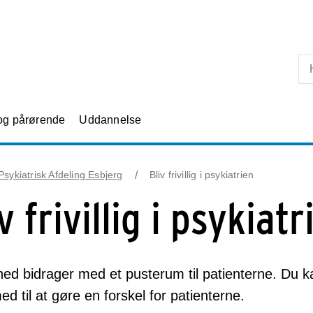
Skip til primært indhold
 og pårørende
Uddannelse
 Psykiatrisk Afdeling Esbjerg
Bliv frivillig i psykiatrien
v frivillig i psykiatr
ghed bidrager med et pusterum til patienterne. Du kan b
d til at gøre en forskel for patienterne.