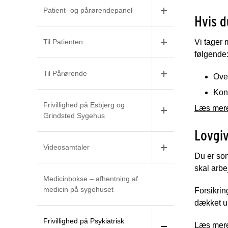
Patient- og pårørendepanel
Hvis du
Til Patienten
Vi tager 
følgende
Til Pårørende
Over
Kont
Frivillighed på Esbjerg og
Læs mere 
Grindsted Sygehus
Lovgiv
Videosamtaler
Du er som
skal arb
Medicinbokse – afhentning af
medicin på sygehuset
Forsikrin
dækket u
Frivillighed på Psykiatrisk
Læs mere