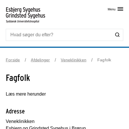
Skip til primært indhold
Menu
Forside
Afdelinger
Veneklinikken
Fagfolk
Fagfolk
Læs mere herunder
Adresse
Veneklinikken
Esbjerg og Grindsted Sygehus i Brørup