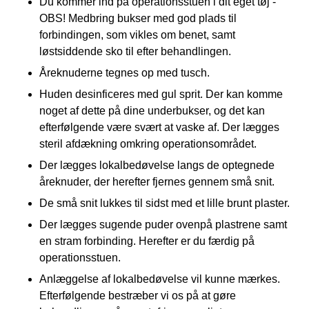
Du kommer ind på operationsstuen i dit eget tøj -
OBS! Medbring bukser med god plads til
forbindingen, som vikles om benet, samt
løstsiddende sko til efter behandlingen.
Åreknuderne tegnes op med tusch.
Huden desinficeres med gul sprit. Der kan komme
noget af dette på dine underbukser, og det kan
efterfølgende være svært at vaske af. Der lægges
steril afdækning omkring operationsområdet.
Der lægges lokalbedøvelse langs de optegnede
åreknuder, der herefter fjernes gennem små snit.
De små snit lukkes til sidst med et lille brunt plaster.
Der lægges sugende puder ovenpå plastrene samt
en stram forbinding. Herefter er du færdig på
operationsstuen.
Anlæggelse af lokalbedøvelse vil kunne mærkes.
Efterfølgende bestræber vi os på at gøre