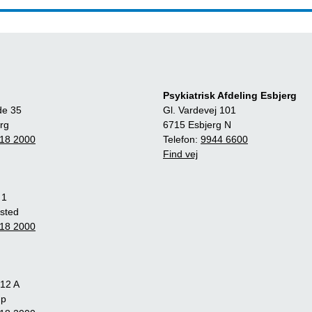
Psykiatrisk Afdeling Esbjerg
de 35
Gl. Vardevej 101
rg
6715 Esbjerg N
18 2000
Telefon:
9944 6600
Find vej
 1
sted
18 2000
12 A
up