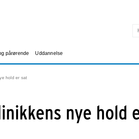
Skip til primært indhold
 og pårørende
Uddannelse
ye hold er sat
linikkens nye hold 