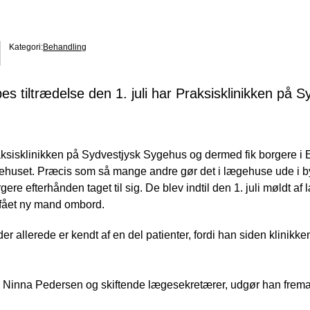
Kategori:
Behandling
 tiltrædelse den 1. juli har Praksisklinikken på 
raksisklinikken på Sydvestjysk Sygehus og dermed fik borgere
ygehuset. Præcis som så mange andre gør det i lægehuse ude i b
e efterhånden taget til sig. De blev indtil den 1. juli møldt a
 fået ny mand ombord.
r allerede er kendt af en del patienter, fordi han siden klinikke
inna Pedersen og skiftende lægesekretærer, udgør han fremad