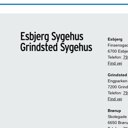
Esbjerg
Finsensga
6700 Esbje
Telefon:
79
Find vej
Grindsted
Engparken
7200 Grind
Telefon:
79
Find vej
Brørup
Skolegade 
6650 Brør