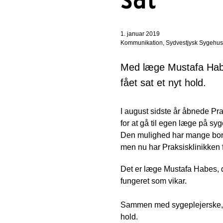
1. januar 2019
Kommunikation, Sydvestjysk Sygehus
Med læge Mustafa Habes
fået sat et nyt hold.
I august sidste år åbnede P
for at gå til egen læge på s
Den mulighed har mange borger
men nu har Praksisklinikken
Det er læge Mustafa Habes, de
fungeret som vikar.
Sammen med sygeplejerske, N
hold.