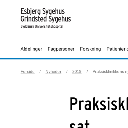
Afdelinger
Fagpersoner
Forskning
Patienter
Forside
Nyheder
2019
Praksisklinikkens n
Praksisk
sat