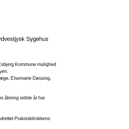
Sydvestjysk Sygehus
 i Esbjerg Kommune mulighed
yen.
f læge, Elsemarie Døssing,
ns åbning sidste år har
rettet Praksisklinikkens