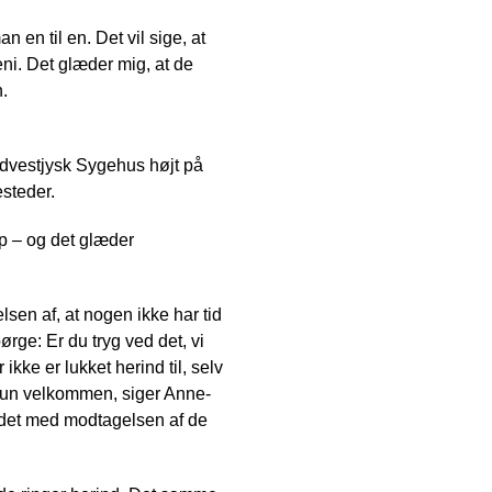
n en til en. Det vil sige, at
i. Det glæder mig, at de
.
ydvestjysk Sygehus højt på
esteder.
p – og det glæder
lsen af, at nogen ikke har tid
pørge: Er du tryg ved det, vi
 ikke er lukket herind til, selv
r hun velkommen, siger Anne-
jdet med modtagelsen af de
.