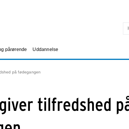
Skip til primært indhold
 og pårørende
Uddannelse
redshed på fødegangen
giver tilfredshed p
gen