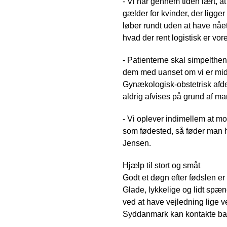
- Vi har gennem tiden lært, at
gælder for kvinder, der ligge
løber rundt uden at have nået
hvad der rent logistisk er vo
- Patienterne skal simpelthen
dem med uanset om vi er midt 
Gynækologisk-obstetrisk afde
aldrig afvises på grund af m
- Vi oplever indimellem at m
som fødested, så føder man her.
Jensen.
Hjælp til stort og småt
Godt et døgn efter fødslen e
Glade, lykkelige og lidt spæ
ved at have vejledning lige v
Syddanmark kan kontakte bar