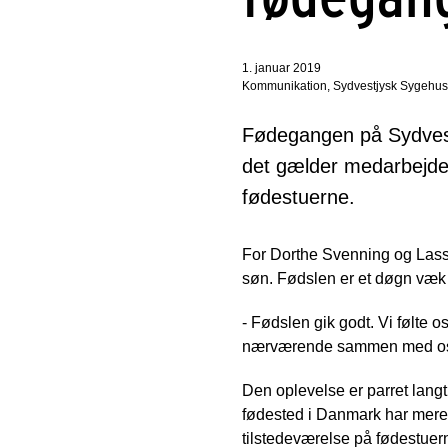
1. januar 2019
Kommunikation, Sydvestjysk Sygehus
Fødegangen på Sydvestj
det gælder medarbejd
fødestuerne.
For Dorthe Svenning og Lasse 
søn. Fødslen er et døgn væk 
- Fødslen gik godt. Vi følte o
nærværende sammen med os, 
Den oplevelse er parret lang
fødested i Danmark har mere
tilstedeværelse på fødestuer