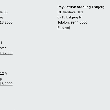
Psykiatrisk Afdeling Esbjerg
de 35
Gl. Vardevej 101
rg
6715 Esbjerg N
18 2000
Telefon:
9944 6600
Find vej
 1
sted
18 2000
12 A
up
18 2000