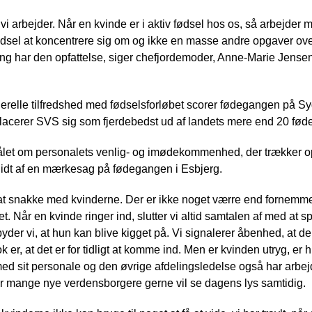
vi arbejder. Når en kvinde er i aktiv fødsel hos os, så arbejder ma
sel at koncentrere sig om og ikke en masse andre opgaver oven
ng har den opfattelse, siger chefjordemoder, Anne-Marie Jensen
erelle tilfredshed med fødselsforløbet scorer fødegangen på S
placerer SVS sig som fjerdebedst ud af landets mere end 20 fød
ålet om personalets venlig- og imødekommenhed, der trækker o
 lidt af en mærkesag på fødegangen i Esbjerg.
il at snakke med kvinderne. Der er ikke noget værre end fornemme
et. Når en kvinde ringer ind, slutter vi altid samtalen af med at s
lbyder vi, at hun kan blive kigget på. Vi signalerer åbenhed, at der
er, at det er for tidligt at komme ind. Men er kvinden utryg, e
d sit personale og den øvrige afdelingsledelse også har arbe
vor mange nye verdensborgere gerne vil se dagens lys samtidig