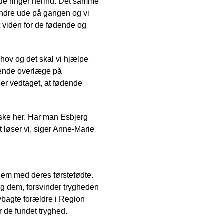
år de ringer herind. Det samme
 andre ude på gangen og vi
t viden for de fødende og
ehov og det skal vi hjælpe
ledende overlæge på
er vedtaget, at fødende
 ske her. Har man Esbjerg
et løser vi, siger Anne-Marie
jem med deres førstefødte.
ag dem, forsvinder trygheden
ybagte forældre i Region
 de fundet tryghed.