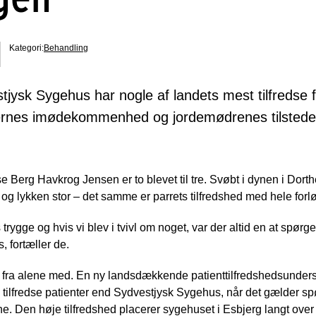
Kategori:
Behandling
ysk Sygehus har nogle af landets mest tilfredse 
ernes imødekommenhed og jordemødrenes tilstede
Berg Havkrog Jensen er to blevet til tre. Svøbt i dynen i Dorthe
og lykken stor – det samme er parrets tilfredshed med hele for
s trygge og hvis vi blev i tvivl om noget, var der altid en at spør
fortæller de.
t fra alene med. En ny landsdækkende patienttilfredshedsundersø
 tilfredse patienter end Sydvestjysk Sygehus, når det gælder 
ne. Den høje tilfredshed placerer sygehuset i Esbjerg langt ove