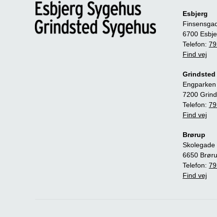
Esbjerg
Finsensga
6700 Esbje
Telefon:
79
Find vej
Grindsted
Engparken
7200 Grind
Telefon:
79
Find vej
Brørup
Skolegade 
6650 Brør
Telefon:
79
Find vej