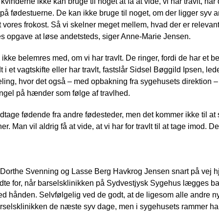
 kvinderne ikke kan bruge til noget at få at vide, vi har travlt, n
r på fødestuerne. De kan ikke bruge til noget, om der ligger syv
 vores frokost. Så vi skelner meget mellem, hvad der er relevan
res opgave at løse andetsteds, siger Anne-Marie Jensen.
 ikke belemres med, om vi har travlt. De ringer, fordi de har et b
i et vagtskifte eller har travlt, fastslår Sidsel Bøggild Ipsen, 
ling, hvor det også – med opbakning fra sygehusets direktion – 
angel på hænder som følge af travlhed.
odtage fødende fra andre fødesteder, men det kommer ikke til at
 Man vil aldrig få at vide, at vi har for travlt til at tage imod. D
r Dorthe Svenning og Lasse Berg Havkrog Jensen snart på vej h
ndte for, når barselsklinikken på Sydvestjysk Sygehus lægges b
ed hånden. Selvfølgelig ved de godt, at de ligesom alle andre n
selsklinikken de næste syv dage, men i sygehusets rammer har