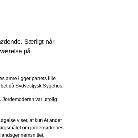
fødende. Særligt når
værelse på
s arme ligger parrets lille
løbet på Sydvestjysk Sygehus.
ge. Jordemoderen var utrolig
gelse viser, at kun ét andet
spørgsmålet om jordemødrenes
r landsgennemsnittet.