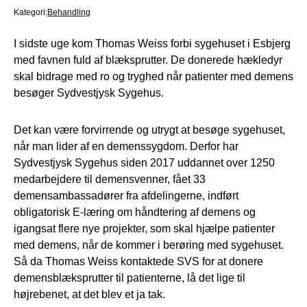
Kategori:
Behandling
I sidste uge kom Thomas Weiss forbi sygehuset i Esbjerg
med favnen fuld af blæksprutter. De donerede hækledyr
skal bidrage med ro og tryghed når patienter med demens
besøger Sydvestjysk Sygehus.
Det kan være forvirrende og utrygt at besøge sygehuset,
når man lider af en demenssygdom. Derfor har
Sydvestjysk Sygehus siden 2017 uddannet over 1250
medarbejdere til demensvenner, fået 33
demensambassadører fra afdelingerne, indført
obligatorisk E-læring om håndtering af demens og
igangsat flere nye projekter, som skal hjælpe patienter
med demens, når de kommer i berøring med sygehuset.
Så da Thomas Weiss kontaktede SVS for at donere
demensblæksprutter til patienterne, lå det lige til
højrebenet, at det blev et ja tak.