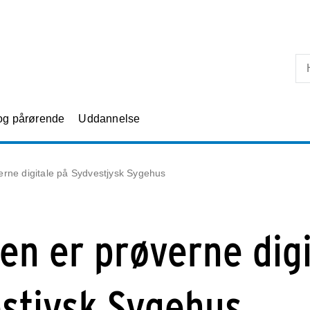
Skip til primært indhold
 og pårørende
Uddannelse
verne digitale på Sydvestjysk Sygehus
den er prøverne digi
stjysk Sygehus