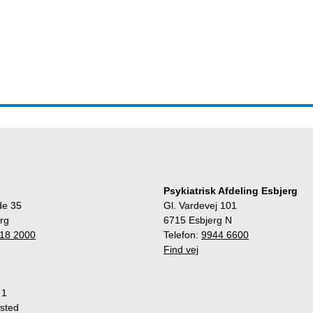
Psykiatrisk Afdeling Esbjerg
de 35
Gl. Vardevej 101
rg
6715 Esbjerg N
18 2000
Telefon:
9944 6600
Find vej
 1
sted