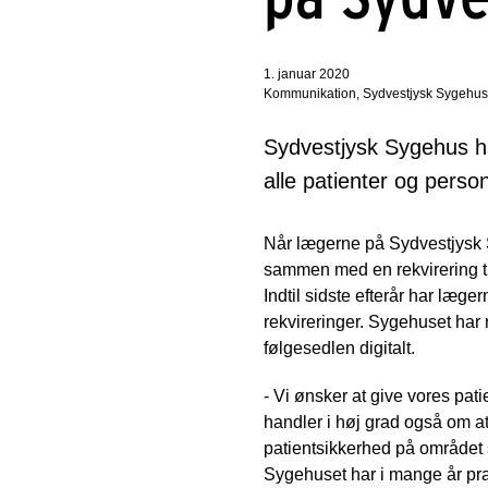
1. januar 2020
Kommunikation, Sydvestjysk Sygehus
Sydvestjysk Sygehus har 
alle patienter og perso
Når lægerne på Sydvestjysk 
sammen med en rekvirering til 
Indtil sidste efterår har læg
rekvireringer. Sygehuset har 
følgesedlen digitalt.
- Vi ønsker at give vores pa
handler i høj grad også om a
patientsikkerhed på området 
Sygehuset har i mange år pra