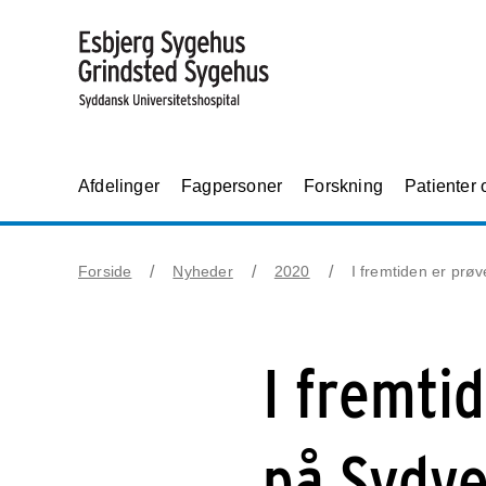
Afdelinger
Fagpersoner
Forskning
Patienter
Forside
Nyheder
2020
I fremtiden er prø
I fremti
på Sydve