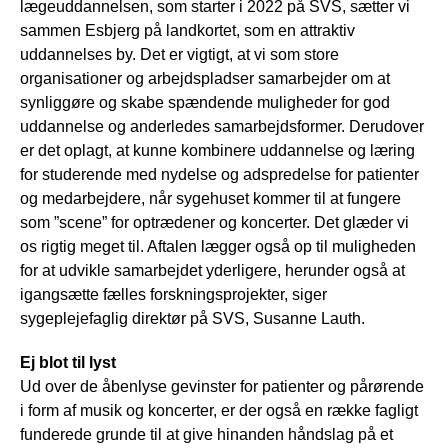
lægeuddannelsen, som starter i 2022 på SVS, sætter vi
sammen Esbjerg på landkortet, som en attraktiv
uddannelses by. Det er vigtigt, at vi som store
organisationer og arbejdspladser samarbejder om at
synliggøre og skabe spændende muligheder for god
uddannelse og anderledes samarbejdsformer. Derudover
er det oplagt, at kunne kombinere uddannelse og læring
for studerende med nydelse og adspredelse for patienter
og medarbejdere, når sygehuset kommer til at fungere
som ”scene” for optrædener og koncerter. Det glæder vi
os rigtig meget til. Aftalen lægger også op til muligheden
for at udvikle samarbejdet yderligere, herunder også at
igangsætte fælles forskningsprojekter, siger
sygeplejefaglig direktør på SVS, Susanne Lauth.
Ej blot til lyst
Ud over de åbenlyse gevinster for patienter og pårørende
i form af musik og koncerter, er der også en række fagligt
funderede grunde til at give hinanden håndslag på et