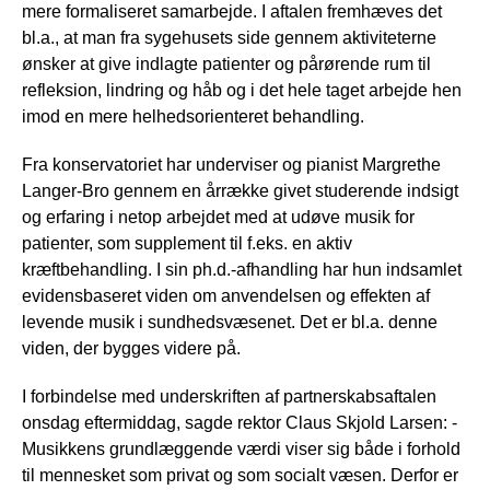
mere formaliseret samarbejde. I aftalen fremhæves det
bl.a., at man fra sygehusets side gennem aktiviteterne
ønsker at give indlagte patienter og pårørende rum til
refleksion, lindring og håb og i det hele taget arbejde hen
imod en mere helhedsorienteret behandling.
Fra konservatoriet har underviser og pianist Margrethe
Langer-Bro gennem en årrække givet studerende indsigt
og erfaring i netop arbejdet med at udøve musik for
patienter, som supplement til f.eks. en aktiv
kræftbehandling. I sin ph.d.-afhandling har hun indsamlet
evidensbaseret viden om anvendelsen og effekten af
levende musik i sundhedsvæsenet. Det er bl.a. denne
viden, der bygges videre på.
I forbindelse med underskriften af partnerskabsaftalen
onsdag eftermiddag, sagde rektor Claus Skjold Larsen: -
Musikkens grundlæggende værdi viser sig både i forhold
til mennesket som privat og som socialt væsen. Derfor er