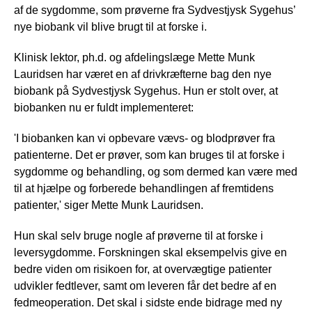
af de sygdomme, som prøverne fra Sydvestjysk Sygehus’
nye biobank vil blive brugt til at forske i.
Klinisk lektor, ph.d. og afdelingslæge Mette Munk
Lauridsen har været en af drivkræfterne bag den nye
biobank på Sydvestjysk Sygehus. Hun er stolt over, at
biobanken nu er fuldt implementeret:
'I biobanken kan vi opbevare vævs- og blodprøver fra
patienterne. Det er prøver, som kan bruges til at forske i
sygdomme og behandling, og som dermed kan være med
til at hjælpe og forberede behandlingen af fremtidens
patienter,' siger Mette Munk Lauridsen.
Hun skal selv bruge nogle af prøverne til at forske i
leversygdomme. Forskningen skal eksempelvis give en
bedre viden om risikoen for, at overvægtige patienter
udvikler fedtlever, samt om leveren får det bedre af en
fedmeoperation. Det skal i sidste ende bidrage med ny