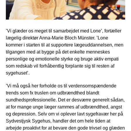
’Vi glæder os meget til samarbejdet med Lone’, fortæller
lægelig direktør Anna-Marie Bloch Münster. ’Lone
kommer i starten til at supportere lægeuddannelsen, men
tilgangen med at bygge på det enkelte menneskes
personlige og emotionelle styrke og bruge aktiv empati
som redskab vil forhåbentlig forplante sig til resten af
sygehuset’.
’Vi må også her forholde os til verdensomspændende
trends som fx truslen om udbrændthed blandt
sundhedsprofessionelle. Det er desværre generelt sådan,
at for mange unge læger rammes af udbrændthed, angst
og depression. Selv om vi oplever lavt sygefravær her på
Sydvestjysk Sygehus, handler det om hele tiden at
arbejde proaktivt for at bevare den gode trivsel og glæden