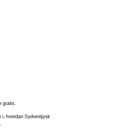
 gratis.
ik i, hvordan Sydvestjysk
.