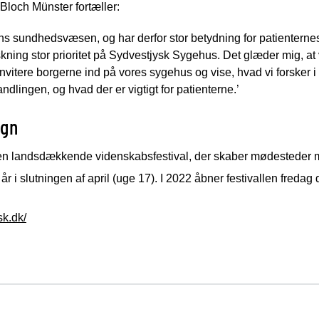
Bloch Münster fortæller:
ns sundhedsvæsen, og har derfor stor betydning for patienternes
kning stor prioritet på Sydvestjysk Sygehus. Det glæder mig, at 
vitere borgerne ind på vores sygehus og vise, hvad vi forsker 
ndlingen, og hvad der er vigtigt for patienterne.’
øgn
n landsdækkende videnskabsfestival, der skaber mødesteder m
år i slutningen af april (uge 17). I 2022 åbner festivallen fredag
sk.dk/