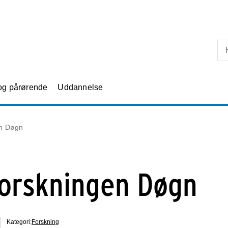
Skip til primært indhold
 og pårørende
Uddannelse
en Døgn
Forskningen Døgn
Kategori:
Forskning