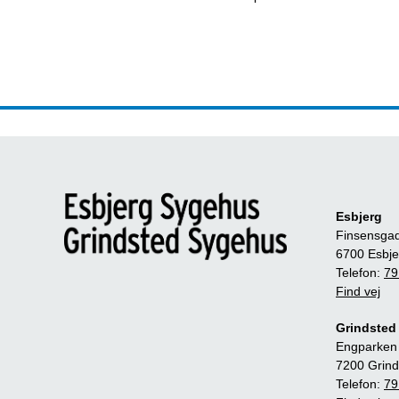
Esbjerg
Finsensga
6700 Esbje
Telefon:
79
Find vej
Grindsted
Engparken
7200 Grind
Telefon:
79