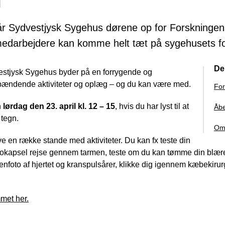
lår Sydvestjysk Sygehus dørene op for Forskninge
medarbejdere kan komme helt tæt på sygehusets fo
De
stjysk Sygehus byder på en forrygende og
spændende aktiviteter og oplæg – og du kan være med.
For
n
lørdag den 23. april kl. 12 – 15
, hvis du har lyst til at
Åbe
 tegn.
Om
ve en række stande med aktiviteter. Du kan fx teste din
okapsel rejse gennem tarmen, teste om du kan tømme din blære 
genfoto af hjertet og kranspulsårer, klikke dig igennem kæbekiru
met her.