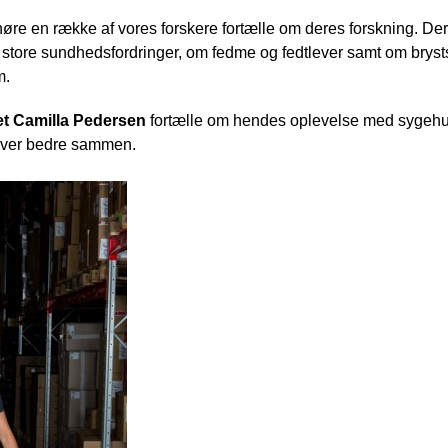
høre en række af vores forskere fortælle om deres forskning. D
store sundhedsfordringer, om fedme og fedtlever samt om brys
m.
let Camilla Pedersen
fortælle om hendes oplevelse med sygehu
bliver bedre sammen.