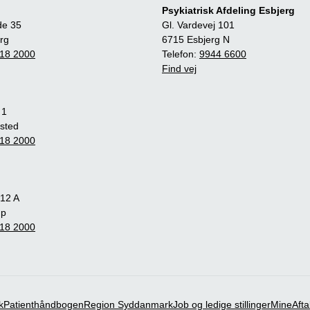
Psykiatrisk Afdeling Esbjerg
de 35
Gl. Vardevej 101
rg
6715 Esbjerg N
18 2000
Telefon:
9944 6600
Find vej
 1
sted
18 2000
12 A
up
18 2000
k
Patienthåndbogen
Region Syddanmark
Job og ledige stillinger
MineAfta