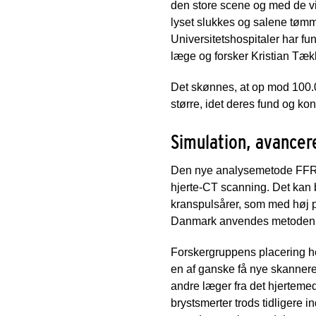
den store scene og med de visi
lyset slukkes og salene tøm
Universitetshospitaler har fun
læge og forsker Kristian Tæk
Det skønnes, at op mod 100.0
større, idet deres fund og ko
Simulation, avancer
Den nye analysemetode FFR-C
hjerte-CT scanning. Det kan
kranspulsårer, som med høj pr
Danmark anvendes metoden ti
Forskergruppens placering hel
en af ganske få nye skannere
andre læger fra det hjertem
brystsmerter trods tidligere i