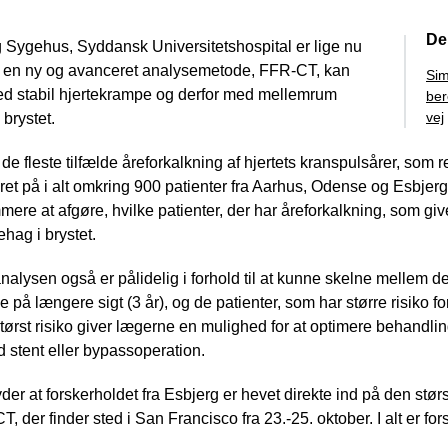
De
 Sygehus, Syddansk Universitetshospital er lige nu
n en ny og avanceret analysemetode, FFR-CT, kan
Sim
med stabil hjertekrampe og derfor med mellemrum
ber
vej
 brystet.
de fleste tilfælde åreforkalkning af hjertets kranspulsårer, som 
et på i alt omkring 900 patienter fra Aarhus, Odense og Esbjerg h
e at afgøre, hvilke patienter, der har åreforkalkning, som giver 
hag i brystet.
alysen også er pålidelig i forhold til at kunne skelne mellem de 
på længere sigt (3 år), og de patienter, som har større risiko for
tørst risiko giver lægerne en mulighed for at optimere behandlin
 stent eller bypassoperation.
der at forskerholdet fra Esbjerg er hevet direkte ind på den stør
 der finder sted i San Francisco fra 23.-25. oktober. I alt er forsk