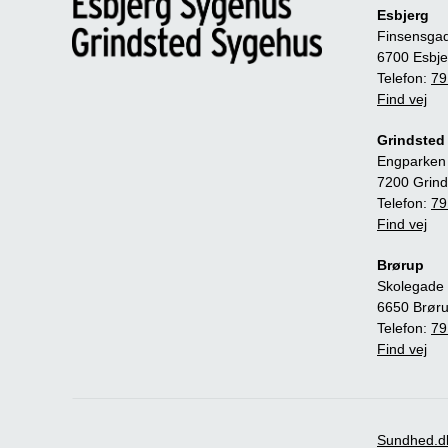
Esbjerg
Finsensga
6700 Esbje
Telefon:
79
Find vej
Grindsted
Engparken
7200 Grind
Telefon:
79
Find vej
Brørup
Skolegade 
6650 Brør
Telefon:
79
Find vej
Sundhed.d