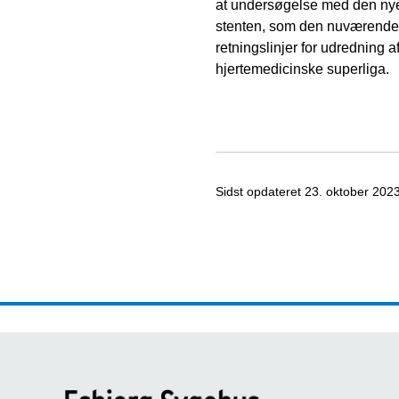
at undersøgelse med den nye f
stenten, som den nuværende s
retningslinjer for udredning a
hjertemedicinske superliga.
Sidst opdateret
23. oktober 202