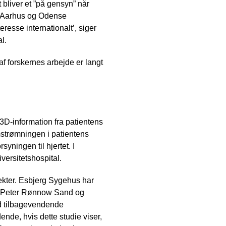
 bliver et ”på gensyn” når
å Aarhus og Odense
eresse internationalt’, siger
l.
 forskernes arbejde er langt
D-information fra patientens
strømningen i patientens
yningen til hjertet. I
ersitetshospital.
jekter. Esbjerg Sygehus har
ls Peter Rønnow Sand og
d tilbagevendende
ende, hvis dette studie viser,