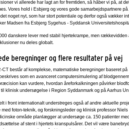
oner vi allerede har lagt an for fremtiden, så håber vi på, at det
mes. Vores hold i Esbjerg og vores gode samarbejdspartnere p
det noget nyt, som har stort potentiale og derfor også vækker int
ker Madsen fra Esbjerg Sygehus - Syddansk Universitetshospita
00 danskere lever med stabil hjertekrampe, men rækkevidden af
nklusioner nu deles globalt.
ede beregninger og flere resultater på vej
T består af komplekse, matematiske beregninger baseret på 3
 beskrives som en avanceret computersimulering af blodgennem
æcision kan vurdere, hvordan åreforkalkningen påvirker blodfors
l klinisk undersøgelse i Region Syddanmark og på Aarhus Univ
t i front internationalt understreges også af andre aktuelle pro
 med foton-teknik, og forskningsleder og klinisk professor Nie
edicinske område planlægger at undersøge ca. 150 patienter me
ndsættelse af stent i hjertets kranspulsårer. Det vil være banebryd