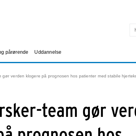
Skip til primært indhold
 og pårørende
Uddannelse
 gør verden klogere på prognosen hos patienter med stabile hjerte
rsker-team gør ve
på prognosen hos