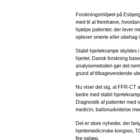
Forskningsmiljøet på Esbjerg
med til at fremhæve, hvorda
hjælpe patienter, der lever 
oplever smerte eller ubehag i
Stabil hjertekrampe skyldes i 
hjertet. Dansk forskning baser
analysemetoden gør det nemmer
grund af tilbagevendende ube
Nu viser det sig, at FFR-CT an
bedre med stabil hjertekrampe 
Diagnostik af patienter med s
medicin, ballonudvidelse med
Det er store nyheder, der bety
hjertemedicinske kongres, TCT,
fire oplæg.