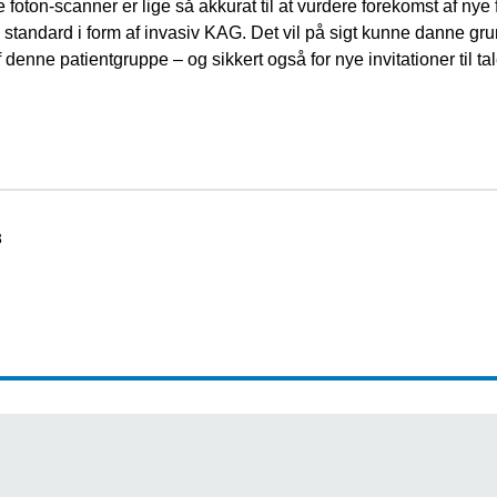
oton-scanner er lige så akkurat til at vurdere forekomst af nye
tandard i form af invasiv KAG. Det vil på sigt kunne danne grun
f denne patientgruppe – og sikkert også for nye invitationer til tal
3