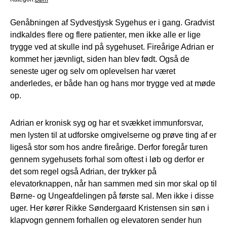
Genåbningen af Sydvestjysk Sygehus er i gang. Gradvist
indkaldes flere og flere patienter, men ikke alle er lige
trygge ved at skulle ind på sygehuset. Fireårige Adrian er
kommet her jævnligt, siden han blev født. Også de
seneste uger og selv om oplevelsen har været
anderledes, er både han og hans mor trygge ved at møde
op.
Adrian er kronisk syg og har et svækket immunforsvar,
men lysten til at udforske omgivelserne og prøve ting af er
ligeså stor som hos andre fireårige. Derfor foregår turen
gennem sygehusets forhal som oftest i løb og derfor er
det som regel også Adrian, der trykker på
elevatorknappen, når han sammen med sin mor skal op til
Børne- og Ungeafdelingen på første sal. Men ikke i disse
uger. Her kører Rikke Søndergaard Kristensen sin søn i
klapvogn gennem forhallen og elevatoren sender hun