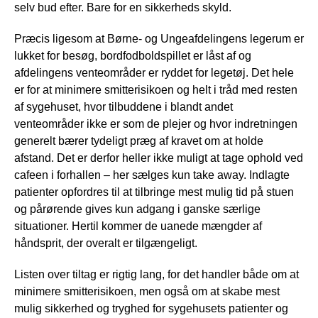
selv bud efter. Bare for en sikkerheds skyld.
Præcis ligesom at Børne- og Ungeafdelingens legerum er
lukket for besøg, bordfodboldspillet er låst af og
afdelingens venteområder er ryddet for legetøj. Det hele
er for at minimere smitterisikoen og helt i tråd med resten
af sygehuset, hvor tilbuddene i blandt andet
venteområder ikke er som de plejer og hvor indretningen
generelt bærer tydeligt præg af kravet om at holde
afstand. Det er derfor heller ikke muligt at tage ophold ved
cafeen i forhallen – her sælges kun take away. Indlagte
patienter opfordres til at tilbringe mest mulig tid på stuen
og pårørende gives kun adgang i ganske særlige
situationer. Hertil kommer de uanede mængder af
håndsprit, der overalt er tilgængeligt.
Listen over tiltag er rigtig lang, for det handler både om at
minimere smitterisikoen, men også om at skabe mest
mulig sikkerhed og tryghed for sygehusets patienter og