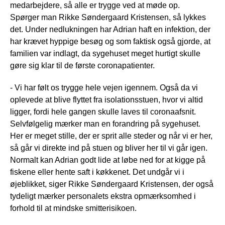
medarbejdere, så alle er trygge ved at møde op.
Spørger man Rikke Søndergaard Kristensen, så lykkes
det. Under nedlukningen har Adrian haft en infektion, der
har krævet hyppige besøg og som faktisk også gjorde, at
familien var indlagt, da sygehuset meget hurtigt skulle
gøre sig klar til de første coronapatienter.
- Vi har følt os trygge hele vejen igennem. Også da vi
oplevede at blive flyttet fra isolationsstuen, hvor vi altid
ligger, fordi hele gangen skulle laves til coronaafsnit.
Selvfølgelig mærker man en forandring på sygehuset.
Her er meget stille, der er sprit alle steder og når vi er her,
så går vi direkte ind på stuen og bliver her til vi går igen.
Normalt kan Adrian godt lide at løbe ned for at kigge på
fiskene eller hente saft i køkkenet. Det undgår vi i
øjeblikket, siger Rikke Søndergaard Kristensen, der også
tydeligt mærker personalets ekstra opmærksomhed i
forhold til at mindske smitterisikoen.