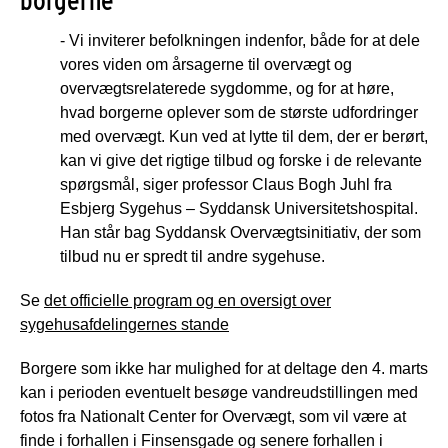
borgerne
- Vi inviterer befolkningen indenfor, både for at dele
vores viden om årsagerne til overvægt og
overvægtsrelaterede sygdomme, og for at høre,
hvad borgerne oplever som de største udfordringer
med overvægt. Kun ved at lytte til dem, der er berørt,
kan vi give det rigtige tilbud og forske i de relevante
spørgsmål, siger professor Claus Bogh Juhl fra
Esbjerg Sygehus – Syddansk Universitetshospital.
Han står bag Syddansk Overvægtsinitiativ, der som
tilbud nu er spredt til andre sygehuse.
Se
det officielle program og en oversigt over
sygehusafdelingernes stande
Borgere som ikke har mulighed for at deltage den 4. marts
kan i perioden eventuelt besøge vandreudstillingen med
fotos fra Nationalt Center for Overvægt, som vil være at
finde i forhallen i Finsensgade og senere forhallen i