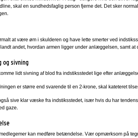
idline, skal en sundhedsfaglig person fjerne det. Det sker normalt 
gen.
rmalt at være øm i skulderen og have lette smerter ved indstiks
landt andet, hvordan armen ligger under anlæggelsen, samt at der
g og sivning
omme lidt sivning af blod fra indstiksstedet lige efter anlæggelse
ningen er større end svarende til en 2-krone, skal kateteret tilse
gså sive klar væske fra indstiksstedet, især hvis du har tendens
med gaze.
else
mmedlegemer kan medføre betændelse. Vær opmærksom på tegn