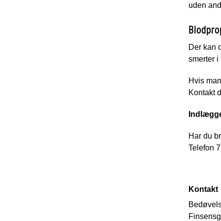
uden ande
Blodpro
Der kan 
smerter i
Hvis man 
Kontakt d
Indlægge
Har du br
Telefon 7
Kontakt
Bedøvels
Finsensg