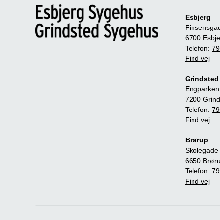
Esbjerg
Finsensga
6700 Esbje
Telefon:
79
Find vej
Grindsted
Engparken
7200 Grind
Telefon:
79
Find vej
Brørup
Skolegade 
6650 Brør
Telefon:
79
Find vej