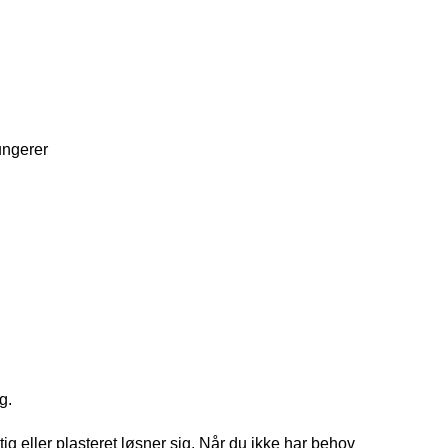
ungerer
g.
tig eller plasteret løsner sig. Når du ikke har behov