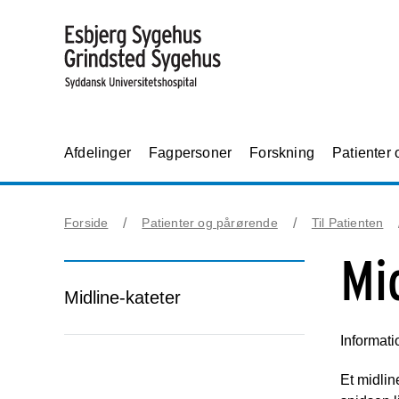
Afdelinger
Fagpersoner
Forskning
Patienter
Forside
Patienter og pårørende
Til Patienten
Mi
Midline-kateter
Informati
Et midlin