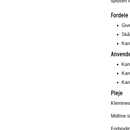
spidsen l
Fordele
Give
Skå
Kan 
Anvende
Kan 
Kan 
Kan 
Pleje
Klemmeskr
Midline s
Forbindin