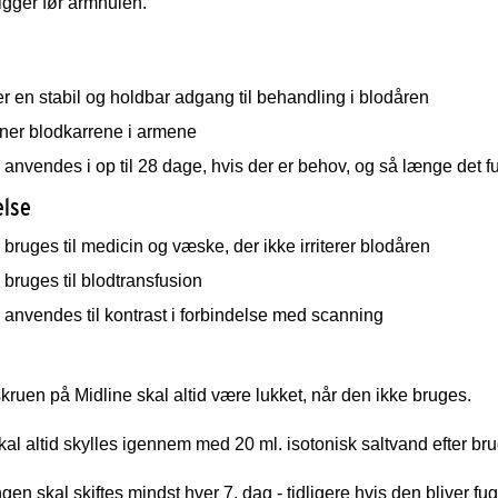
igger før armhulen.
r en stabil og holdbar adgang til behandling i blodåren
ner blodkarrene i armene
anvendes i op til 28 dage, hvis der er behov, og så længe det f
lse
bruges til medicin og væske, der ikke irriterer blodåren
bruges til blodtransfusion
anvendes til kontrast i forbindelse med scanning
uen på Midline skal altid være lukket, når den ikke bruges.
kal altid skylles igennem med 20 ml. isotonisk saltvand efter bru
gen skal skiftes mindst hver 7. dag - tidligere hvis den bliver fug