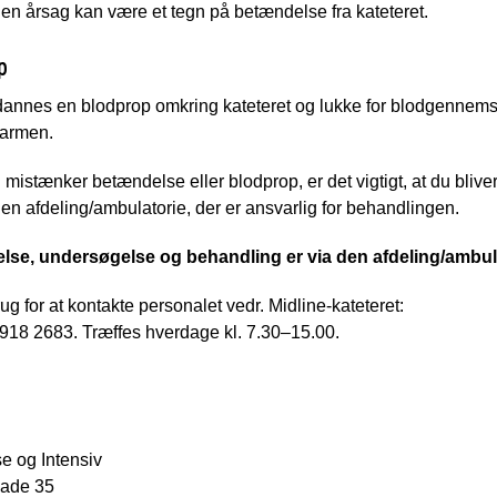
n årsag kan være et tegn på betændelse fra kateteret.
p
dannes en blodprop omkring kateteret og lukke for blodgenn
 armen.
mistænker betændelse eller blodprop, er det vigtigt, at du blive
en afdeling/ambulatorie, der er ansvarlig for behandlingen.
lse, undersøgelse og behandling er via den afdeling/ambulat
ug for at kontakte personalet vedr. Midline-kateteret:
918 2683. Træffes hverdage kl. 7.30–15.00.
e og Intensiv
ade 35