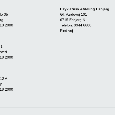
Psykiatrisk Afdeling Esbjerg
de 35
Gl. Vardevej 101
rg
6715 Esbjerg N
18 2000
Telefon:
9944 6600
Find vej
 1
sted
18 2000
12 A
up
18 2000