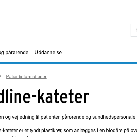
Skip til primært indhold
 og pårørende
Uddannelse
Patientinformationer
dline-kateter
on og vejledning til patienter, pårørende og sundhedspersonale
e-kateter er et tyndt plastikrør, som anlægges i en blodåre på over