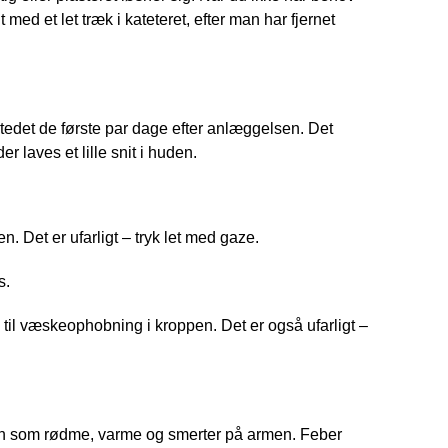
med et let træk i kateteret, efter man har fjernet
stedet de første par dage efter anlæggelsen. Det
 laves et lille snit i huden.
n. Det er ufarligt – tryk let med gaze.
s.
 til væskeophobning i kroppen. Det er også ufarligt –
 som rødme, varme og smerter på armen. Feber