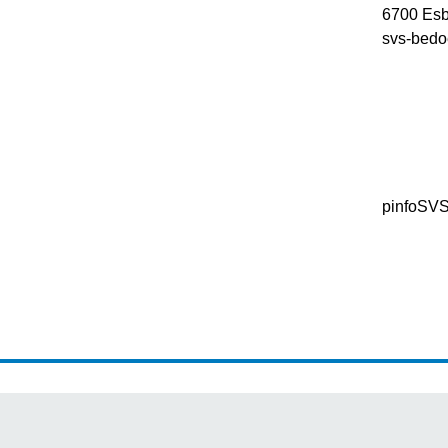
6700 Esb
svs-bedo
pinfoSV