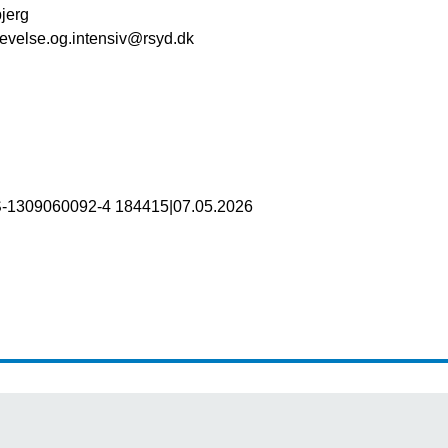
jerg
evelse.og.intensiv@rsyd.dk
S-1309060092-4 184415
|
07.05.2026