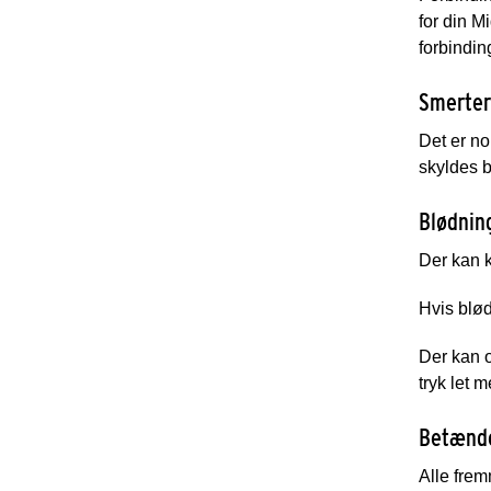
for din M
forbindin
Smerter
Det er no
skyldes b
Blødnin
Der kan k
Hvis blød
Der kan o
tryk let 
Betænd
Alle fre