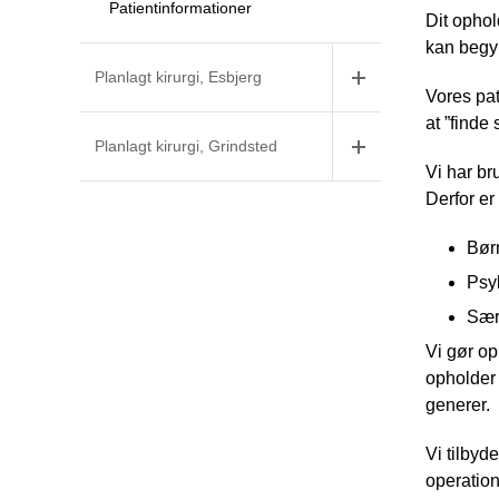
Patientinformationer
Dit ophol
kan begy
Planlagt kirurgi, Esbjerg
Vores pat
at ”finde
Planlagt kirurgi, Grindsted
Vi har br
Derfor er
Bør
Psy
Særl
Vi gør op
opholder 
generer.
Vi tilbyd
operation