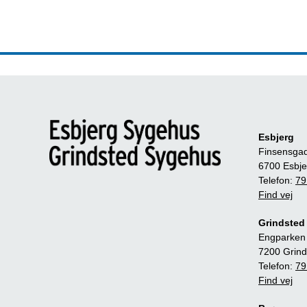
Esbjerg
Finsensga
6700 Esbje
Telefon:
79
Find vej
Grindsted
Engparken
7200 Grind
Telefon:
79
Find vej