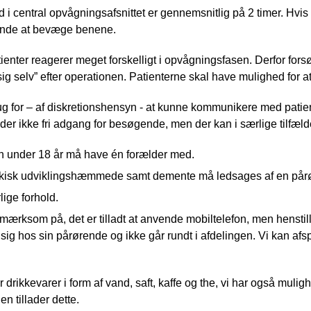
d i central opvågningsafsnittet er gennemsnitlig på 2 timer. Hvis
nde at bevæge benene.
ienter reagerer meget forskelligt i opvågningsfasen. Derfor forsø
 sig selv” efter operationen. Patienterne skal have mulighed for a
ug for – af diskretionshensyn - at kunne kommunikere med patie
 der ikke fri adgang for besøgende, men der kan i særlige tilfæl
n under 18 år må have én forælder med.
kisk udviklingshæmmede samt demente må ledsages af en pårør
ige forhold.
mærksom på, det er tilladt at anvende mobiltelefon, men henstill
sig hos sin pårørende og ikke går rundt i afdelingen. Vi kan afsp
er drikkevarer i form af vand, saft, kaffe og the, vi har også muli
en tillader dette.