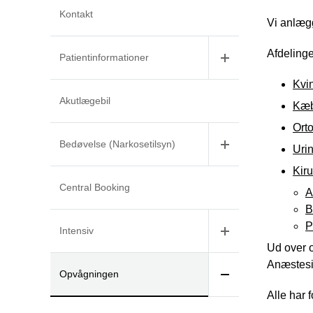
Kontakt
Vi anlægg
Afdelinge
Patientinformationer
Kvi
Akutlægebil
Kæb
Ort
Bedøvelse (Narkosetilsyn)
Urin
Kiru
Central Booking
A
B
P
Intensiv
Ud over o
Anæstesi
Opvågningen
Alle har f