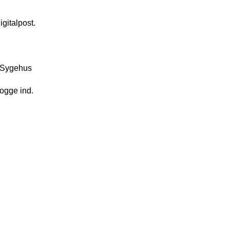
gitalpost.
 Sygehus
 logge ind.