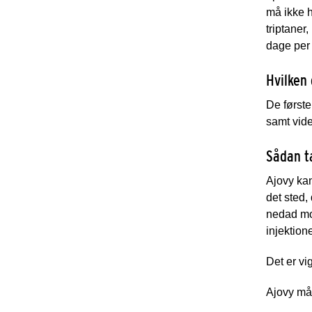
må ikke h
triptaner
dage per
Hvilken
De først
samt vid
Sådan t
Ajovy kan
det sted,
nedad mod
injektion
Det er
vig
Ajovy må 