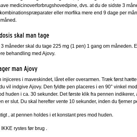
ave medicinoverforbrugshovedpine, dvs. at du de sidste 3 måned
, kombinationspræparater eller morfika mere end 9 dage per mån
 måned.
 dosis skal man tage
e 3 måneder skal du tage 225 mg (1 pen) 1 gang om måneden. Ef
ere behandling med Ajovy.
ager man Ajovy
 injiceres i maveskindet, låret eller overarmen. Træk først hætt
 du vil indgive Ajovy. Den fyldte pen placeres i en 90° vinkel m
 huden i ca. 30 sekunder. Det første klik fra pennen indikerer, at
en er slut. Du skal herefter vente 10 sekunder, inden du fjerner 
tigt
, at pennen holdes i et konstant pres mod huden.
IKKE rystes før brug
.