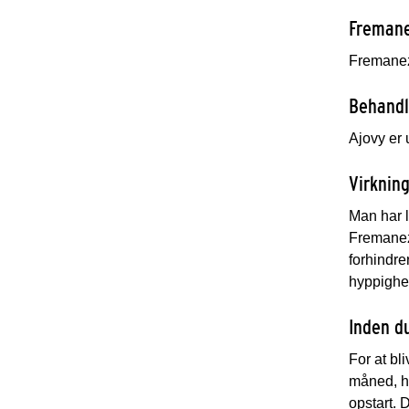
Fremane
Fremanez
Behandl
Ajovy er 
Virknin
Man har l
Fremanezu
forhindre
hyppighe
Inden d
For at bl
måned, h
opstart.