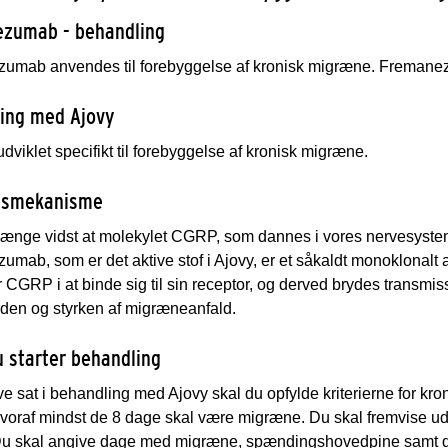
zumab - behandling
umab anvendes til forebyggelse af kronisk migræne. Fremanezu
ing med Ajovy
udviklet specifikt til forebyggelse af kronisk migræne.
gsmekanisme
ænge vidst at molekylet CGRP, som dannes i vores nervesystem, 
mab, som er det aktive stof i Ajovy, er et såkaldt monoklonalt an
r CGRP i at binde sig til sin receptor, og derved brydes transmis
den og styrken af migræneanfald.
u starter behandling
ive sat i behandling med Ajovy skal du opfylde kriterierne for 
voraf mindst de 8 dage skal være migræne. Du skal fremvise ud
 Du skal angive dage med migræne, spændingshovedpine samt da