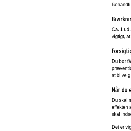
Behandli
Bivirkni
Ca. 1 ud 
vigtigt, 
Forsigt
Du bør få
præventio
at blive g
Når du 
Du skal m
effekten
skal inds
Det er
vig