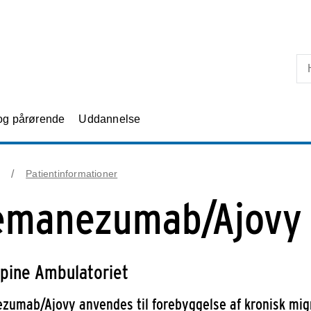
Skip til primært indhold
 og pårørende
Uddannelse
Patientinformationer
emanezumab/Ajovy
pine Ambulatoriet
zumab/Ajovy anvendes til forebyggelse af kronisk mi