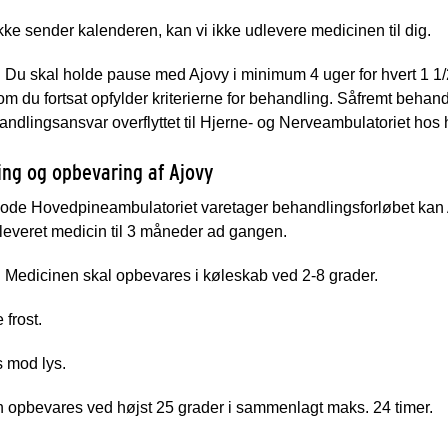
kke sender kalenderen, kan vi ikke udlevere medicinen til dig.
!
Du skal holde pause med Ajovy i minimum 4 uger for hvert 1 1/
om du fortsat opfylder kriterierne for behandling. Såfremt behan
ndlingsansvar overflyttet til Hjerne- og Nerveambulatoriet ho
ing og opbevaring af Ajovy
iode Hovedpineambulatoriet varetager behandlingsforløbet kan A
leveret medicin til 3 måneder ad gangen.
!
Medicinen skal opbevares i køleskab ved 2-8 grader.
 frost.
 mod lys.
n opbevares ved højst 25 grader i sammenlagt maks. 24 timer.