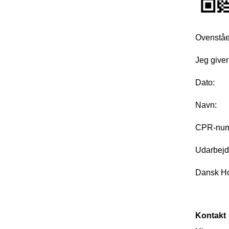
Ovenståen
Jeg giver
Dato:
Navn:
CPR-num
Udarbejd
Dansk Ho
Kontakt