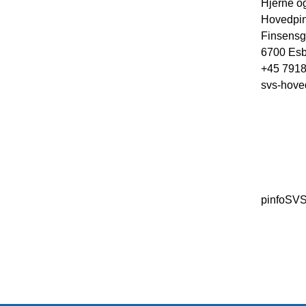
Hjerne 
Hovedpin
Finsensg
6700 Esb
+45 7918
svs-hove
pinfoSV