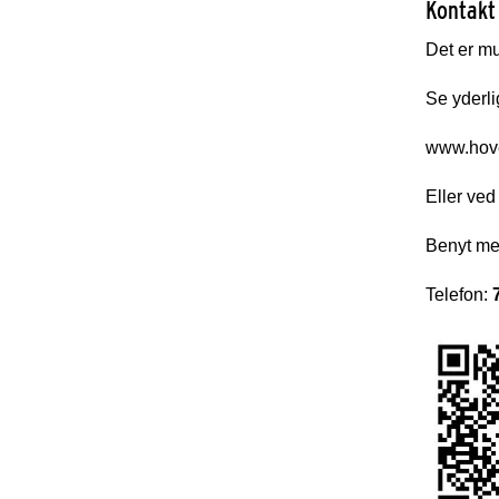
Kontakt
Det er mu
Se yderli
www.hove
Eller ve
Benyt med
Telefon: