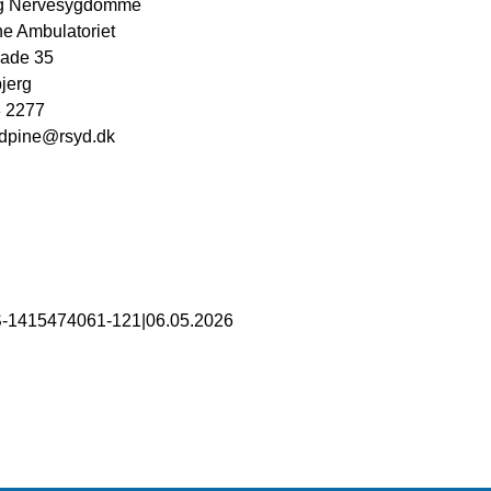
og Nervesygdomme
e Ambulatoriet
ade 35
jerg
 2277
dpine@rsyd.dk
S-1415474061-121
|
06.05.2026