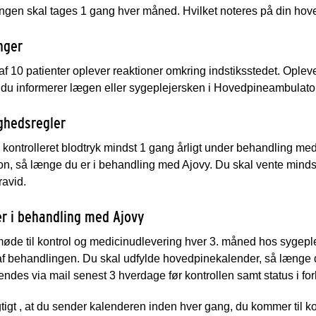
ngen skal tages 1 gang hver måned. Hvilket noteres på din hov
nger
af 10 patienter oplever reaktioner omkring indstiksstedet. Opleve
at du informerer lægen eller sygeplejersken i Hovedpineambulator
ighedsregler
 kontrolleret blodtryk mindst 1 gang årligt under behandling med 
n, så længe du er i behandling med Ajovy. Du skal vente mindst
ravid.
er i behandling med Ajovy
øde til kontrol og medicinudlevering hver 3. måned hos sygeple
 af behandlingen. Du skal udfylde hovedpinekalender, så længe
endes via mail senest 3 hverdage før kontrollen samt status i forho
tigt
, at du sender kalenderen inden hver gang, du kommer til ko