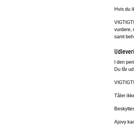
Hvis du i
VIGTIGT
vurdere, 
samt beha
Udlever
I den per
Du får ud
VIGTIGT
Tåler ikke
Beskyttes
Ajovy ka