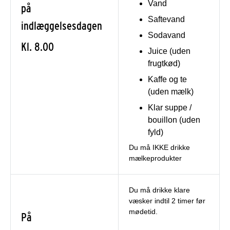
Vand
på
Saftevand
indlæggelsesdagen
Sodavand
Kl. 8.00
Juice (uden
frugtkød)
Kaffe og te
(uden mælk)
Klar suppe /
bouillon (uden
fyld)
Du må IKKE drikke
mælkeprodukter
Du må drikke klare
væsker indtil 2 timer før
mødetid.
På