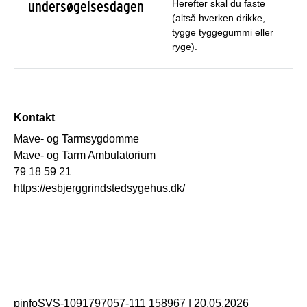
undersøgelsesdagen
Herefter skal du faste
(altså hverken drikke,
tygge tyggegummi eller
ryge).
Kontakt
Mave- og Tarmsygdomme
Mave- og Tarm Ambulatorium
79 18 59 21
https://esbjerggrindstedsygehus.dk/
pinfoSVS-1091797057-111 158967
|
20.05.2026