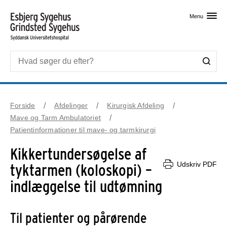
Skip til primært indhold
Menu
Forside
Afdelinger
Kirurgisk Afdeling
Mave og Tarm Ambulatoriet
Patientinformationer til mave- og tarmkirurgi
Kikkertundersøgelse af
Udskriv PDF
tyktarmen (koloskopi) –
indlæggelse til udtømning
Til patienter og pårørende